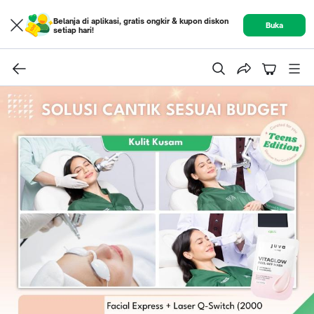
Belanja di aplikasi, gratis ongkir & kupon diskon
Buka
setiap hari!