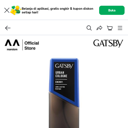
Belanja di aplikasi, gratis ongkir & kupon diskon
Buka
setiap hari!