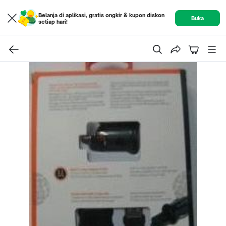
Belanja di aplikasi, gratis ongkir & kupon diskon
Buka
setiap hari!