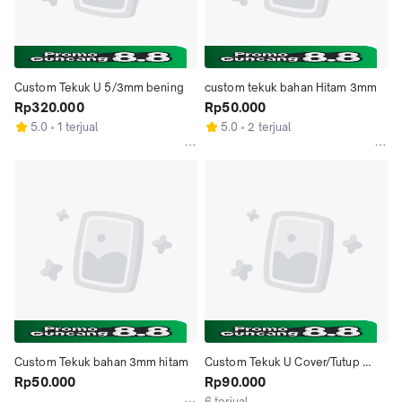
Custom Tekuk U 5/3mm bening
custom tekuk bahan Hitam 3mm
Rp320.000
Rp50.000
5.0
1 terjual
5.0
2 terjual
Custom Tekuk bahan 3mm hitam
Custom Tekuk U Cover/Tutup 
Rp50.000
2mm bening
Rp90.000
6 terjual