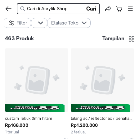
Cari
Filter
Etalase Toko
463
Produk
Tampilan
custom Tekuk 3mm hitam
talang ac / reflector ac / penahan 
Rp168.000
ac 2 PK 110cm custom
Rp1.200.000
1 terjual
2 terjual