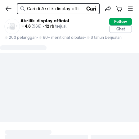
Cari
Akrilik display official
Follow
4.8
(966) •
12 rb
terjual
Chat
203 pelanggan
60+ menit chat dibalas
8 tahun berjualan