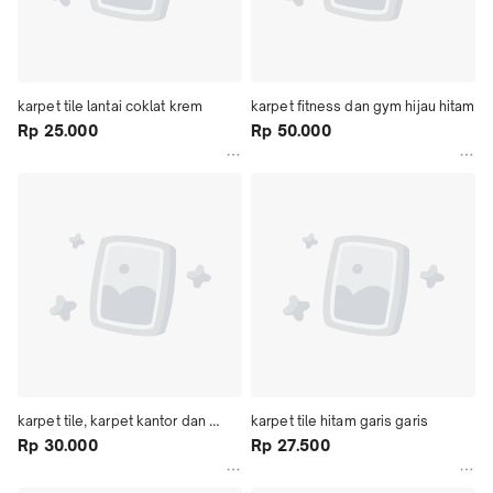
karpet tile lantai coklat krem
karpet fitness dan gym hijau hitam
Rp 25.000
Rp 50.000
karpet tile, karpet kantor dan 
karpet tile hitam garis garis
ruang meeting
Rp 30.000
Rp 27.500