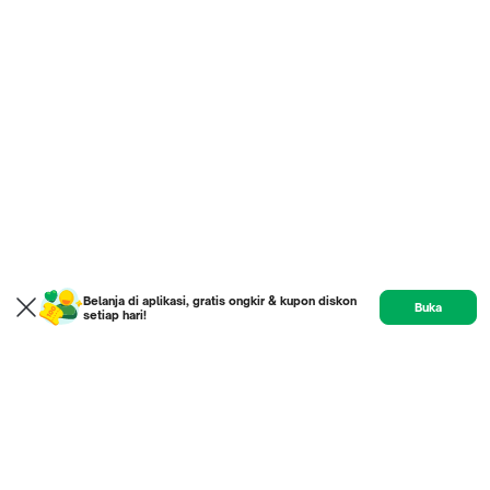
Belanja di aplikasi, gratis ongkir & kupon diskon
Buka
setiap hari!
Product
Etalase
Review