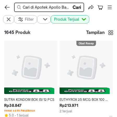
Cari
Filter
Produk Terjual
1645
Produk
Tampilan
Obat Resep
SUTRA KONDOM BOX ISI 12 PCS
EUTHYROX 25 MCG BOX 100 
Rp38.847
TABLET
Rp213.971
Hemat s.d 8% Pakai Bonus
2 terjual
5.0
1 terjual