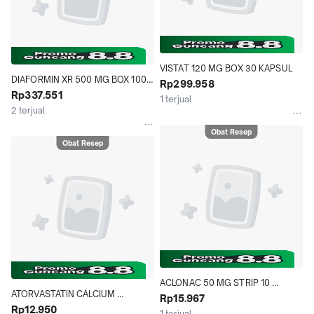
VISTAT 120 MG BOX 30 KAPSUL
DIAFORMIN XR 500 MG BOX 100 
Rp299.958
KAPLET
Rp337.551
1 terjual
2 terjual
Obat Resep
Obat Resep
ACLONAC 50 MG STRIP 10 
ATORVASTATIN CALCIUM 
TABLET
Rp15.967
TRIHYDRATE OGB DEXA MEDICA 
Rp12.950
1 terjual