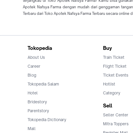
terjangkau di Toko Apotek Nafsya Farma? Kamu bisa gunakan 
Apotek Nafsya Farma dengan mudah dari genggaman tangan 
Terbaru dari Toko Apotek Nafsya Farma Terbaru secara online d
Tokopedia
Buy
About Us
Train Ticket
Career
Flight Ticket
Blog
Ticket Events
Tokopedia Salam
Hotlist
Hotel
Category
Bridestory
Sell
Parentstory
Seller Center
Tokopedia Dictionary
Mitra Toppers
Mall
Register Mall