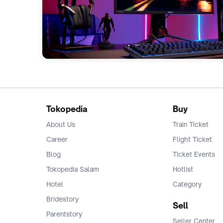
Tokopedia
Buy
About Us
Train Ticket
Career
Flight Ticket
Blog
Ticket Events
Tokopedia Salam
Hotlist
Hotel
Category
Bridestory
Sell
Parentstory
Seller Center