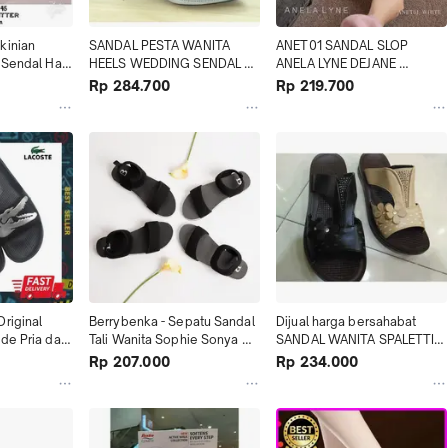
inian 
SANDAL PESTA WANITA 
ANET01 SANDAL SLOP 
 Sendal Hak 
HEELS WEDDING SENDAL 
ANELA LYNE DEJANE 
ewah
NIKAH PEREMPUAN SELOP 
TERBARU RJ Diskon
Rp 284.700
Rp 219.700
KEBAYA
riginal 
Berrybenka - Sepatu Sandal 
Dijual harga bersahabat 
de Pria dan 
Tali Wanita Sophie Sonya 
SANDAL WANITA SPALETTI 
c
Eva Sandal Diskon
IMPORT TERBARU Diskon
Rp 207.000
Rp 234.000