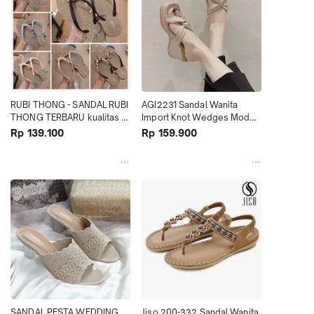
RUBI THONG - SANDAL RUBI 
AGI2231 Sandal Wanita 
THONG TERBARU kualitas 
Import Knot Wedges Model 
terjamin
Terbaru Diskon
Rp 139.100
Rp 159.900
SANDAL PESTA WEDDING 
Jiso 200-332 Sandal Wanita 