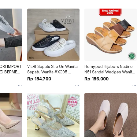
ORI IMPORT 
VIERI Sepatu Slip On Wanita 
Homyped Hijabers Nadine 
D BERMERK 
Sepatu Wanita #XC05 
N51 Sandal Wedges Wanita 
 FREE
kualitas terjamin
kualitas terjamin
Rp 154.700
Rp 156.000