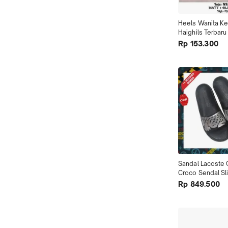
Heels Wanita Kek
Haighils Terbaru
Tinggi Heals M
Rp 153.300
Sandal Lacoste O
Croco Sendal Sli
Wanita Syntheti
Rp 849.500