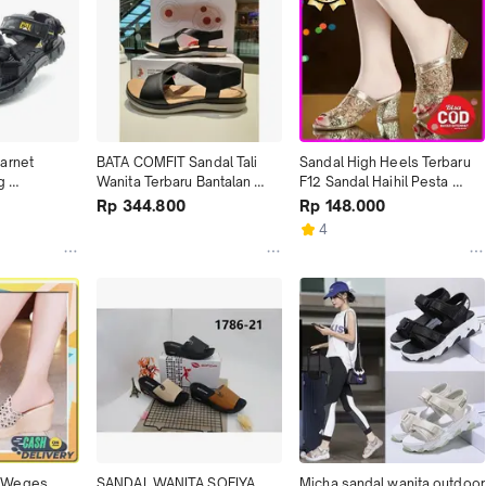
arnet 
BATA COMFIT Sandal Tali 
Sandal High Heels Terbaru 
 
Wanita Terbaru Bantalan 
F12 Sandal Haihil Pesta 
unung pria
Nodul Pijat Nyaman
Haihils Cantik
Rp 344.800
Rp 148.000
4
 Weges 
SANDAL WANITA SOFIYA 
Micha sandal wanita outdoor 