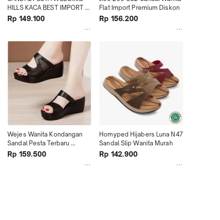
HILLS KACA BEST IMPORT 
Flat Import Premium Diskon
TERBARU Diskon
Rp 149.100
Rp 156.200
Wejes Wanita Kondangan 
Homyped Hijabers Luna N47 
Sandal Pesta Terbaru 
Sandal Slip Wanita Murah
Weges Terlaris Wedges
Rp 159.500
Rp 142.900