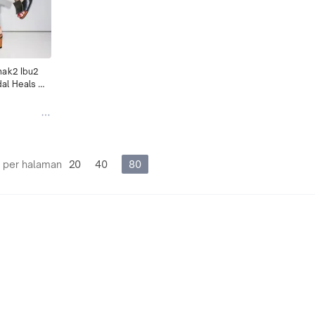
ak2 Ibu2 
l Heals 
baru
 per halaman
20
40
80