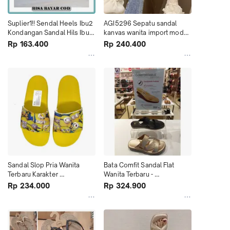
Suplier1!! Sendal Heels Ibu2 
AGI5296 Sepatu sandal 
Kondangan Sandal Hils Ibu 
kanvas wanita import model 
Ibu Murah Murah
slip on sandal mules
Rp 163.400
Rp 240.400
Sandal Slop Pria Wanita 
Bata Comfit Sandal Flat 
Terbaru Karakter 
Wanita Terbaru - 
MINIONSSandal Slop lucu...
59166685918668 Murah
Rp 234.000
Rp 324.900