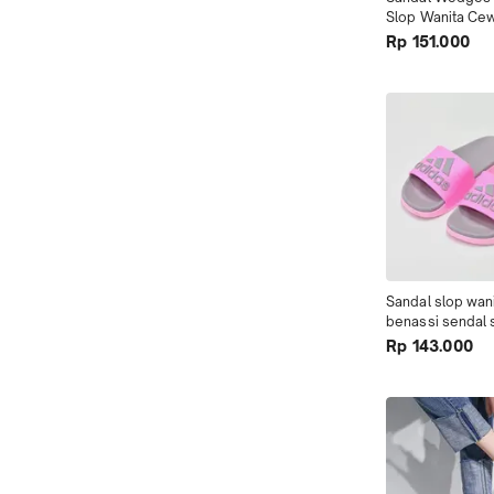
Slop Wanita Cew
Import Termurah
Rp 151.000
Sandal slop wani
benassi sendal 
cewek terbaru 
Rp 143.000