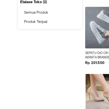
Etalase Toko (
2
)
Semua Produk
Produk Terjual
SEPATU DIO OR 
WANITA BRANDE
TERBARU PUTIH
Rp 201.500