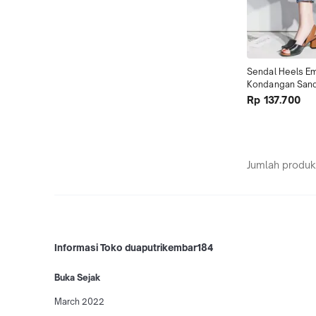
Sendal Heels Em
Kondangan Sanda
Jinjit Wanita Ter
Rp 137.700
Jumlah produk
Informasi Toko duaputrikembar184
Buka Sejak
March 2022