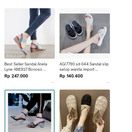
Best Seller Sandal Anela 
AGI7790 sd-044 Sandal slip 
Lyne ANE927 Bonoso 
selop wanita import 
Terbaru Murah
termurah sandal flat
Rp 247.000
Rp 140.400