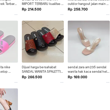
ek Terbaru 
IMPORT TERBARU kualitas 
outdor hangout jalan main 
 Mur
terjamin
traveling
Rp 214.500
Rp 258.700
ta nike 
Dijual harga bersahabat 
sendal zara am235 sendal 
selop 
SANDAL WANITA SPALETTI 
wanita hak kaca sendal hells 
murah
IMPOR TERBARU Murah
terbaru -
Rp 266.500
Rp 169.000