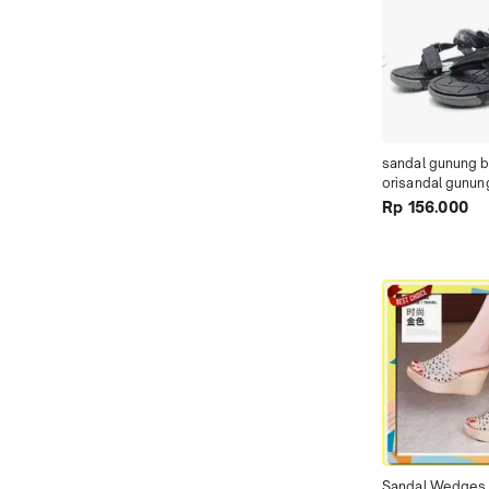
sandal gunung b
orisandal gunung
terbarusandal g
Rp 156.000
Sandal Wedges