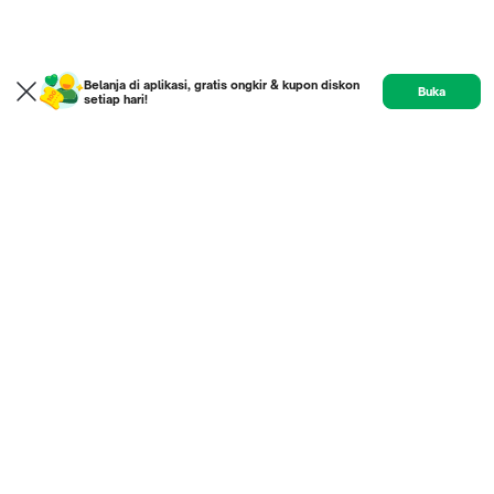
Belanja di aplikasi, gratis ongkir & kupon diskon
Buka
setiap hari!