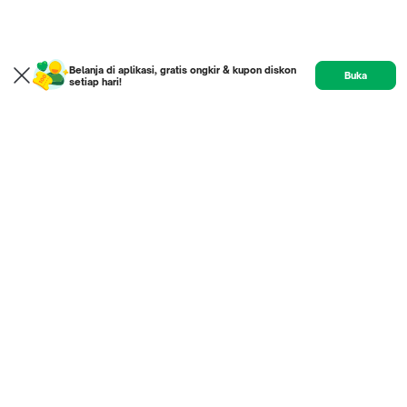
Belanja di aplikasi, gratis ongkir & kupon diskon
Buka
setiap hari!