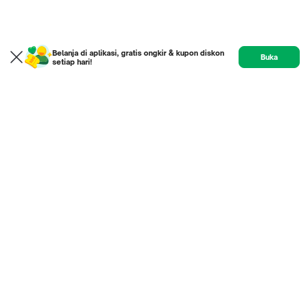
Belanja di aplikasi, gratis ongkir & kupon diskon
Buka
setiap hari!