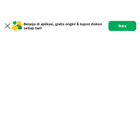
Belanja di aplikasi, gratis ongkir & kupon diskon
Buka
setiap hari!