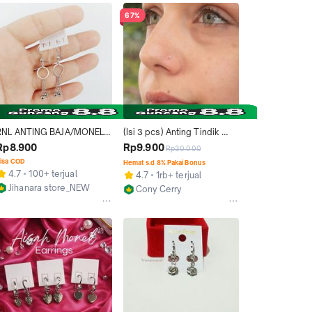
67%
RNL ANTING BAJA/MONEL 
(Isi 3 pcs) Anting Tindik 
MODEL JURAI TIDAK 
Hidung Permata Putih 
Rp8.900
Rp9.900
Rp30.000
LUNTUR DAN TIDAK GATAL
Diameter 2 mm / Piercing 
isa COD
Hemat s.d 8% Pakai Bonus
Hidung Bahan Monel
4.7
100+ terjual
4.7
1rb+ terjual
Jihanara store_NEW
Cony Cerry
Bekasi
Kab. Jember