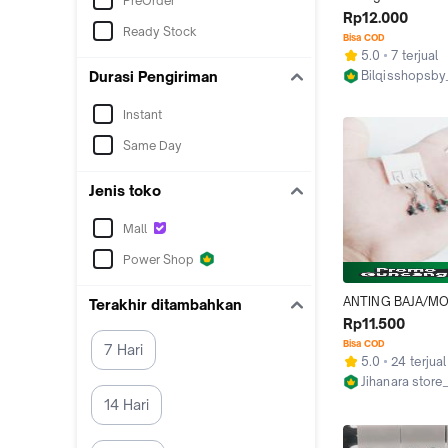
PreOrder
Monel 1 Pasang T
Rp12.000
Ready Stock
Luntur - 3mm-10
Bisa COD
5.0
7 terjual
Bilqisshopsb
Durasi Pengiriman
Surabaya
Instant
Same Day
Jenis toko
Mall
Power Shop
ANTING BAJA/MO
Terakhir ditambahkan
MODEL JURAI TID
Rp11.500
LUNTUR DAN TID
Bisa COD
7 Hari
5.0
24 terjual
Jihanara stor
Bekasi
14 Hari