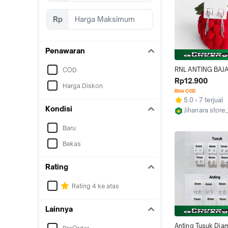
Rp
Penawaran
RNL ANTING BAJ
COD
MODEL JURAI TID
Rp12.900
Harga Diskon
LUNTUR DAN TID
Bisa COD
5.0
7 terjual
Kondisi
Jihanara stor
Bekasi
Baru
Bekas
Rating
Rating 4 ke atas
Lainnya
Anting Tusuk Diam