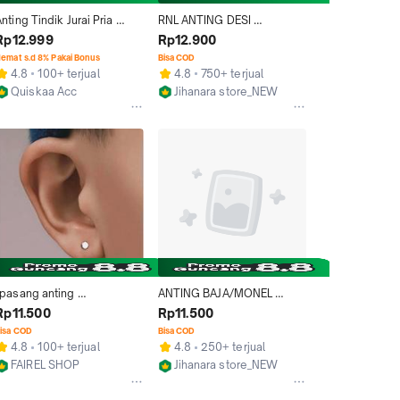
nting Tindik Jurai Pria 
RNL ANTING DESI 
Liontin Daun Besi Monel 
BAJA/MONEL SUSUN TIDAK 
Rp12.999
Rp12.900
epara Anti Karat/Anting 
LUNTUR SELAMANYA
emat s.d 8% Pakai Bonus
Bisa COD
indik Pria Terbaru
4.8
100+ terjual
4.8
750+ terjual
Quiskaa Acc
Jihanara store_NEW
Depok
Bekasi
1pasang anting 
ANTING BAJA/MONEL 
monel,anting stainless 
DEWASA MODEL JURAI 
Rp11.500
Rp11.500
teel pria dan wanita 
TIDAK LUNTUR DAN TIDAK 
isa COD
Bisa COD
legan Earrings Silver
GATAL
4.8
100+ terjual
4.8
250+ terjual
FAIREL SHOP
Jihanara store_NEW
Jakarta Pusat
Bekasi