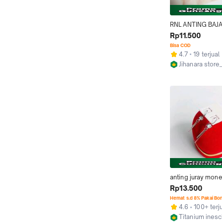
RNL ANTING BAJ
MODEL JURAI TID
Rp11.500
LUNTUR DAN TID
Bisa COD
4.7
19 terjual
Jihanara stor
Bekasi
anting juray monel
Rp13.500
Hemat s.d 8% Pakai Bo
4.6
100+ terj
Titanium ines