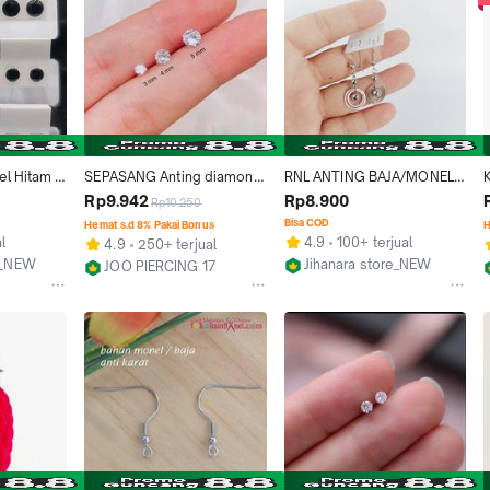
l Hitam 
SEPASANG Anting diamond 
RNL ANTING BAJA/MONEL 
r Tahan 
pria dan wanita stenlis steel 
MODEL JURAI TIDAK 
Rp9.942
Rp8.900
Rp10.250
baja monel
LUNTUR DAN TIDAK GATAL
Bisa COD
Hemat s.d 8% Pakai Bonus
H
l
4.9
100+ terjual
4.9
250+ terjual
y_NEW
Jihanara store_NEW
JOO PIERCING 17
K
Bekasi
Jakarta Utara