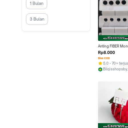
1 Bulan
3 Bulan
Anting FIBER Mone
Polos Tidak Luntu
Rp8.000
Lama 1 Pasang
Bisa COD
5.0
70+ terjua
Bilqisshopsb
Surabaya