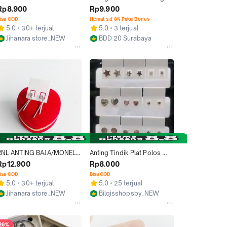
BAJA/MONEL ANEKA 
dengan Desain Minimalis 
Rp8.900
Rp9.900
WARNA TIDAK LUNTUR 
dan Kualitas Tinggi
isa COD
Hemat s.d 8% Pakai Bonus
DAN TIDAK GATAL
5.0
30+ terjual
5.0
3 terjual
Jihanara store_NEW
BDD 20 Surabaya
Bekasi
Surabaya
RNL ANTING BAJA/MONEL 
Anting Tindik Plat Polos 
MODEL JURAI TIDAK 
Monel Tidak Luntur Bintang 
Rp12.900
Rp8.000
LUNTUR DAN TIDAK GATAL
Bulat Hati 1 Pasang untuk 
isa COD
Bisa COD
Tampilan Elegan dan Tahan 
5.0
30+ terjual
5.0
25 terjual
Lama
Jihanara store_NEW
Bilqisshopsby_NEW
Bekasi
Surabaya
26%