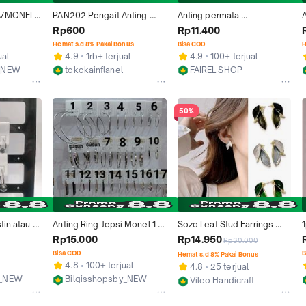
A/MONEL 
PAN202 Pengait Anting 
Anting permata 
A
AK 
Bahan Monel Model 2 (Per 
monel/Anting pria dan 
Rp600
Rp11.400
AK GATAL
Satuan)
Wanita/ Anting  Stainles 
J
Hemat s.d 8% Pakai Bonus
Bisa COD
H
Steel
T
ual
4.9
1rb+ terjual
4.9
100+ terjual
e_NEW
tokokainflanel
FAIREL SHOP
Jakarta Timur
Jakarta Pusat
50%
in atau 
Anting Ring Jepsi Monel 1 
Sozo Leaf Stud Earrings 
 Tidak 
Pasang
Anting Tusuk Model Daun 
Rp15.000
Rp14.950
Rp30.000
Monel Alloy Korean Fashion
s
Bisa COD
B
Hemat s.d 8% Pakai Bonus
E
4.8
100+ terjual
4.8
25 terjual
y_NEW
Bilqisshopsby_NEW
Vileo Handicraft
Surabaya
Jakarta Barat