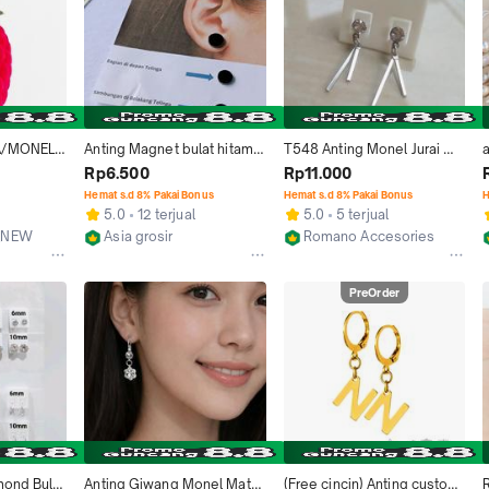
A/MONEL 
Anting Magnet bulat hitam 
T548 Anting Monel Jurai 
AK 
list silver bahan monel per 1 
Plat Diamond CZ
Rp6.500
Rp11.000
AK GATAL
pcs
Hemat s.d 8% Pakai Bonus
Hemat s.d 8% Pakai Bonus
H
o
5.0
12 terjual
5.0
5 terjual
e_NEW
Asia grosir
Romano Accesories
Surakarta
Tangerang Selatan
PreOrder
ond Bulat 
Anting Giwang Monel Mata 
(Free cincin) Anting custom 