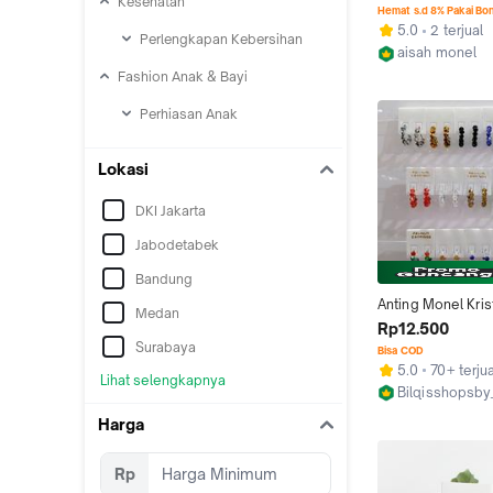
Kesehatan
Asfour Model Tet
Hemat s.d 8% Pakai Bo
Trendy Elegan Kek
5.0
2 terjual
Perlengkapan Kebersihan
Earrings
aisah monel
Kab. Jepara
Fashion Anak & Bayi
Perhiasan Anak
Lokasi
DKI Jakarta
Jabodetabek
Bandung
Anting Monel Krist
Medan
warna warni Taha
Rp12.500
Tidak Luntur 1 pa
Surabaya
Bisa COD
5.0
70+ terjua
Lihat selengkapnya
Bilqisshopsb
Surabaya
Harga
Rp