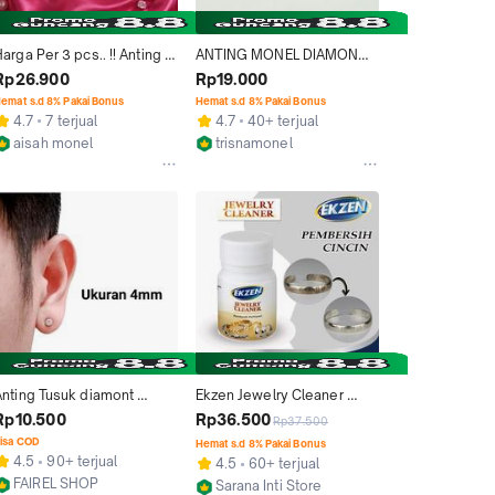
arga Per 3 pcs.. !! Anting 
ANTING MONEL DIAMOND 
Monel Stainless Steel 
ASFOUR MOTIF SUSUN 
Rp26.900
Rp19.000
Diamond Original Mainan 
BUNGA
emat s.d 8% Pakai Bonus
Hemat s.d 8% Pakai Bonus
arakter Anti Luntur Awett
4.7
7 terjual
4.7
40+ terjual
aisah monel
trisnamonel
Kab. Jepara
Kab. Jepara
Anting Tusuk diamont 
Ekzen Jewelry Cleaner 
tainless Steel,Anting Pria 
Pembersih cincin gelang 
Rp10.500
Rp36.500
Rp37.500
Dan Wanita,Anting 
Anting Kalung  Emas Perak 
isa COD
Hemat s.d 8% Pakai Bonus
Baja/monel tipis Bulat
Monel Platinum Titanium 
4.5
90+ terjual
4.5
60+ terjual
rhodium perunggu xuping 
FAIREL SHOP
Sarana Inti Store
xiuping Gold Cairan