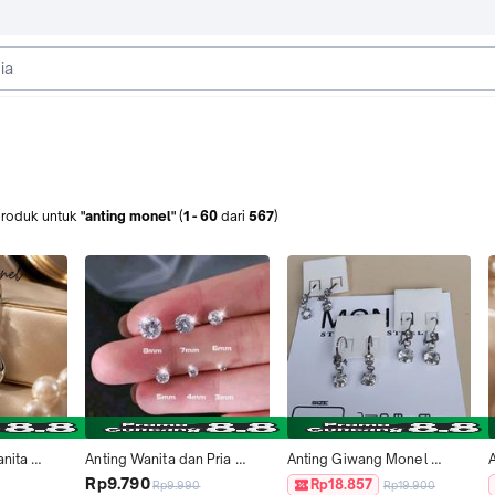
roduk
untuk
"anting monel"
(
1
-
60
dari
567
)
nita 
Anting Wanita dan Pria 
Anting Giwang Monel 
 Permata 
diamond Sepasang 
Permata Diamond Original 
Rp9.790
Rp18.857
Rp9.990
Rp19.900