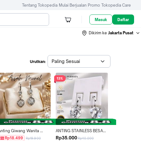
Tentang Tokopedia
Mulai Berjualan
Promo
Tokopedia Care
Masuk
Daftar
Dikirim ke
Jakarta Pusat
Paling Sesuai
Urutkan:
13%
Anting Giwang Wanita 
ANTING STAINLESS BESAR 
Monel Anti Luntur Permata 
10 MM / ANTING BESI 
Rp35.000
Rp18.499
Rp19.900
Rp40.000