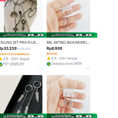
KALUNG SET PRIA PLUS 
RNL ANTING BAJA/MONEL 
ANTING JEPIT PRIA LIONTIN 
MODEL JURAI TIDAK 
Rp33.239
Rp8.900
Rp45.000
BINTANG BONUS CINCIN 
LUNTUR DAN TIDAK GATAL
Bisa COD
emat s.d 8% Pakai Bonus
PUTIH STAINLESS STEEL 
4.9
2rb+ terjual
4.9
100+ terjual
Titanium Rantai Besi Monel 
Jihanara store_NEW
FEY JEWELRY
ulit
Bekasi
Depok