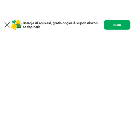
Belanja di aplikasi, gratis ongkir & kupon diskon
Buka
setiap hari!