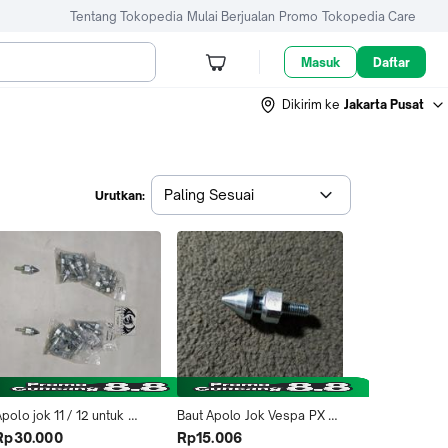
Tentang Tokopedia
Mulai Berjualan
Promo
Tokopedia Care
Masuk
Daftar
Dikirim ke
Jakarta Pusat
Paling Sesuai
Urutkan:
polo jok 11 / 12 untuk 
Baut Apolo Jok Vespa PX 
super sprint PX baru
8mm Apollo Jok Kunci 12 
Rp30.000
Rp15.006