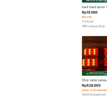
baut baud apolo 1
jok vespa ps px p
Rp15.000
spartan strada
Bisa COD
3 terjual
3RK vespa shop
Kab. Bandung
Stop Lamp Lampu
Pickup Carry Gra
Rp528.000
L300 12 Volt Mo
Hemat s.d 8% Pakai Bo
Dehimbarastoret
Denpasar