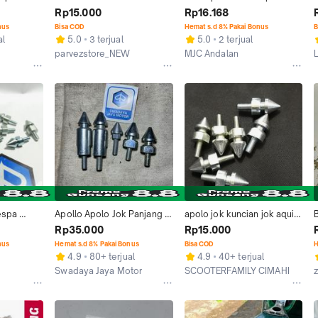
espa PX 
BULAN SAMPAI 12 BULAN
8mm Apollo Jok Kunci 12 
Rp15.000
Rp16.168
rtan
dan 13 Vespa
nus
Bisa COD
Hemat s.d 8% Pakai Bonus
B
al
5.0
3 terjual
5.0
2 terjual
parvezstore_NEW
MJC Andalan
Bandung
Jakarta Utara
spa 
Apollo Apolo Jok Panjang 11 
apolo jok kuncian jok aquila 
bahan 
12 Vespa Super Sprint VBB 
jok panjang drat 12 dan 11
Rp35.000
Rp15.000
PX Yankee Nisa PTS
nus
Hemat s.d 8% Pakai Bonus
Bisa COD
H
4.9
80+ terjual
4.9
40+ terjual
Swadaya Jaya Motor
SCOOTERFAMILY CIMAHI
Jakarta Selatan
Cimahi