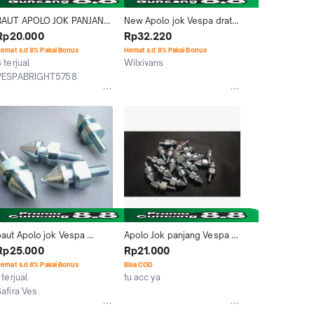
BAUT APOLO JOK PANJANG 
New Apolo jok Vespa drat 
VESPA DRAT 11 DAN 12
kunci 11/12
Rp20.000
Rp32.220
emat s.d 8% Pakai Bonus
Hemat s.d 8% Pakai Bonus
 terjual
Wilxivans
Jakarta Timur
VESPABRIGHT5758
Kab. Malang
baut Apolo jok Vespa 
Apolo Jok panjang Vespa 
ukuran 12
drat 11 dan 12
Rp25.000
Rp21.000
emat s.d 8% Pakai Bonus
Bisa COD
 terjual
tu acc ya
Jakarta Pusat
Safira Ves
Malang