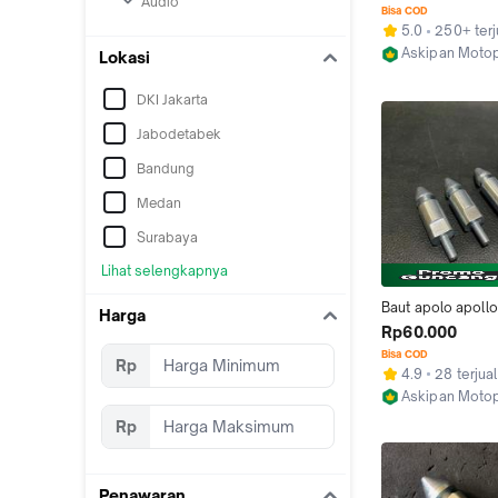
Audio
sedeng drat 11 & 
Bisa COD
super sprint px pt
5.0
250+ terj
bagus murah gros
Askipan Motop
Lokasi
Kab. Tegal
DKI Jakarta
Jabodetabek
Bandung
Medan
Surabaya
Lihat selengkapnya
Baut apolo apollo
Harga
jok panjang small
Rp60.000
largeframe langs
Bisa COD
Rp
panjang yankee gui
4.9
28 terjual
effe drat 11 M7 su
Askipan Motop
12 M8 px vespa s
Kab. Tegal
Rp
sprint px excel pt
grosir eceran
Penawaran