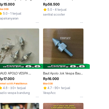
Vespa drat 11/12
Panjang Super Sprint PX 
Rp15.000
Rp58.500
PTS Drat 11 12 STD
isa COD
5.0
4 terjual
5.0
1 terjual
sentral scooter
Lapakanyaran
Kab. Tegal
Cimahi
BAUD APOLO VESPA 
Baut Apolo Jok Vespa Baut 
UKURAN 11 & 12
11 / Baut 12
Rp17.000
Rp16.000
emat s.d 8% Pakai Bonus
Bisa COD
4.8
30+ terjual
4.7
90+ terjual
zaziio vespa bandung
VespAcc
Kab. Bandung
Kab. Bandung