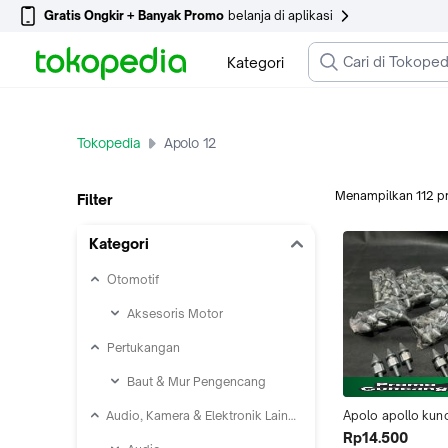
Gratis Ongkir + Banyak Promo
belanja di aplikasi
Kategori
Tokopedia
Apolo 12
Menampilkan
112
p
Filter
Kategori
Otomotif
Aksesoris Motor
Pertukangan
Baut & Mur Pengencang
Audio, Kamera & Elektronik Lainnya
Apolo apollo kunc
jok belakang bias
Rp14.500