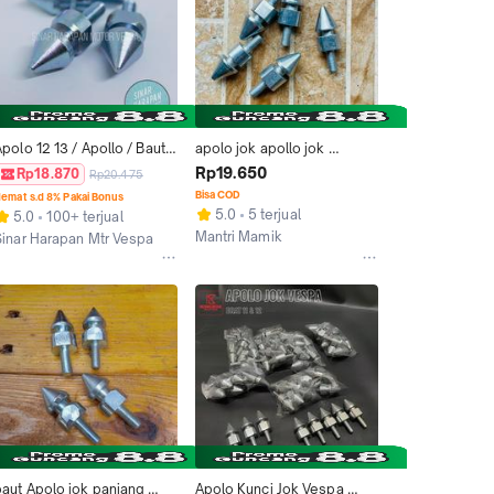
polo 12 13 / Apollo / Baut 
apolo jok apollo jok 
Penahan Kaitan Jok Vespa
panjang baut 12 vespa px e 
Rp19.650
Rp18.870
Rp20.475
px ps excel spartan strada
Bisa COD
emat s.d 8% Pakai Bonus
5.0
5 terjual
5.0
100+ terjual
Mantri Mamik
Sinar Harapan Mtr Vespa
Surakarta
akarta Barat
baut Apolo jok panjang 
Apolo Kunci Jok Vespa 