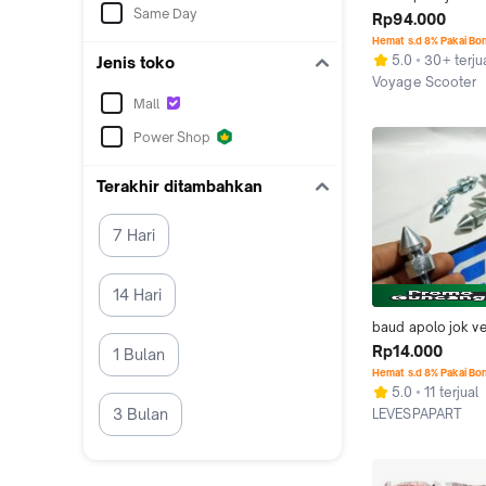
Same Day
ukuran Kunci 12 V
Rp94.000
PS PXE Excel Spa
Hemat s.d 8% Pakai Bo
5.0
30+ terju
Jenis toko
Voyage Scooter
Kab. Sleman
Mall
Power Shop
Terakhir ditambahkan
7 Hari
14 Hari
baud apolo jok ve
ukuran 11 dan 12 
Rp14.000
1 Bulan
bagus
Hemat s.d 8% Pakai Bo
5.0
11 terjual
3 Bulan
LEVESPAPART
Bandung