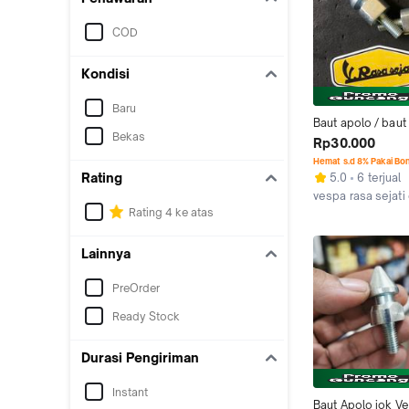
COD
Kondisi
Baru
Baut apolo / baut 
Bekas
kaitan jok drat 12
Rp30.000
sprin super pts p
Hemat s.d 8% Pakai Bo
Rating
5.0
6 terjual
vespa rasa sejati
Rating 4 ke atas
Jakarta Timur
Lainnya
PreOrder
Ready Stock
Durasi Pengiriman
Instant
Baut Apolo jok V