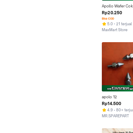
Apollo Wafer Cokl
Apolo Wafer Bisku
Rp20.250
Chocolate Milk 1
Bisa COD
5.0
21 terjual
MaxMart Store
Tangerang
apolo 12
Rp14.500
4.9
80+ terju
MR.SPAREPART
Kab. Bandung