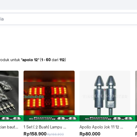
roduk
untuk
"apolo 12"
(
1
-
60
dari
112
)
ian baut 
1 Set ( 2 Buah) Lampu 
Apollo Apolo Jok 11 12 
A
a standar 
Variasi 12V / Lampu Stop 
Vespa Smallframe PTS 
Rp158.900
Rp80.000
Rp166.900