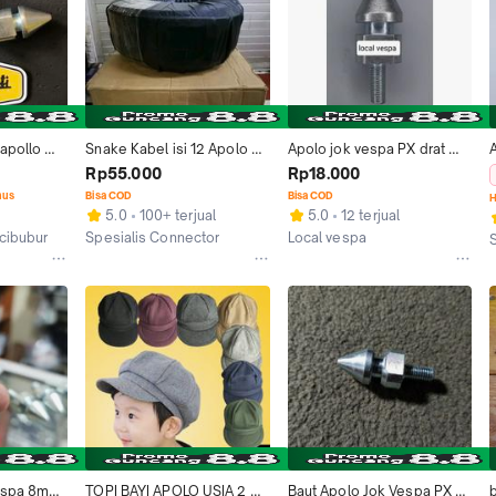
apollo 
Snake Kabel isi 12 Apolo 
Apolo jok vespa PX drat 
A
 vespa 
Khusus Harga Eceran
8mm/ Baut 12
Rp55.000
Rp18.000
x
nus
Bisa COD
Bisa COD
H
5.0
100+ terjual
5.0
12 terjual
 cibubur
Spesialis Connector
Local vespa
Jakarta Barat
Kab. Karawang
J
espa 8mm 
TOPI BAYI APOLO USIA 2 
Baut Apolo Jok Vespa PX 