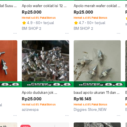
at Susu 
Apolo wafer coklat isi 12 
Apolo merah wafer coklat 
it 
bks
susu isi 12 bks
Rp25.000
Rp25.000
2 Pcs
Hemat s.d 8% Pakai Bonus
Hemat s.d 8% Pakai Bonus
4.9
60+ terjual
4.7
50+ terjual
BM SHOP 2
BM SHOP 2
Balikpapan
Balikpapan
Apolo dudukan jok 
baud apolo ukuran 11 dan 12 
belakang vespa ukuran 11-
GARAGE VESPA
Rp25.000
Rp16.145
12
al
Hemat s.d 8% Pakai Bonus
Hemat s.d 8% Pakai Bonus
B
azizvespa
Diggies Store_NEW
Kab. Bandung
Kab. Bandung
J