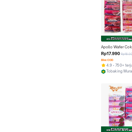
Apollo Wafer Cokl
Apolo Wafer Bisku
Rp17.990
Rp18.0
Chocolate Milk 12 
Bisa COD
4.9
750+ terj
Tobaking Mura
Surabaya