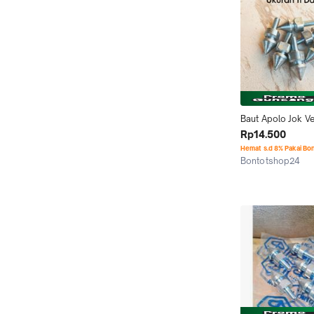
Baut Apolo Jok Ve
Super Sprint Px Uk
Rp14.500
Dan 12
Hemat s.d 8% Pakai Bo
Bontotshop24
Kab. Tegal