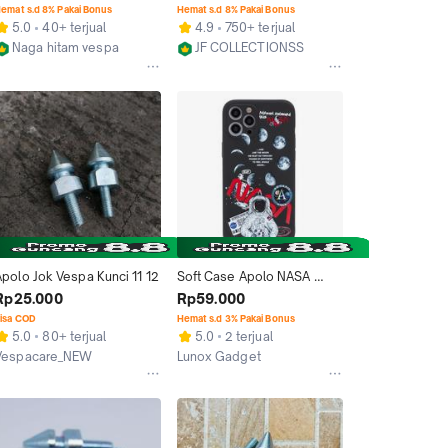
dan 13 Vespa
emat s.d 8% Pakai Bonus
Hemat s.d 8% Pakai Bonus
5.0
40+ terjual
4.9
750+ terjual
Naga hitam vespa
JF COLLECTIONSS
Jakarta Selatan
Jakarta Pusat
Apolo Jok Vespa Kunci 11 12
Soft Case Apolo NASA 
iPhone 11 12 Mini Pro 
Rp25.000
Rp59.000
ProMax Lens Protection
isa COD
Hemat s.d 3% Pakai Bonus
5.0
80+ terjual
5.0
2 terjual
Vespacare_NEW
Lunox Gadget
Bandung
Tangerang