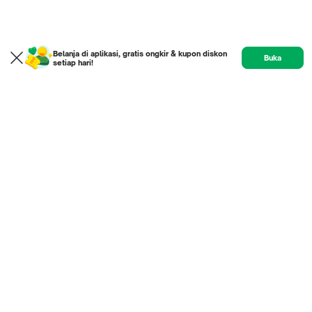
Belanja di aplikasi, gratis ongkir & kupon diskon
Buka
setiap hari!