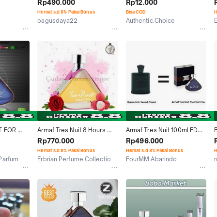
original (Creed Green Irish 
Men
Rp490.000
Rp12.000
Tweed Clone)
Hemat s.d 8% Pakai Bonus
Bisa COD
H
bagusdaya22
Authentic.Choice
Jakarta Barat
Jakarta Utara
 FOR 
Armaf Tres Nuit 8 Hours 
Armaf Tres Nuit 100ml EDP 
Valentina for Women EDP 
W1
Rp770.000
Rp496.000
100 ml - Erbrian Perfume 
Hemat s.d 8% Pakai Bonus
Hemat s.d 8% Pakai Bonus
H
Collection
Parfum
Erbrian Perfume Collectio
FourMM Abarindo
Kab. Bogor
Jakarta Barat