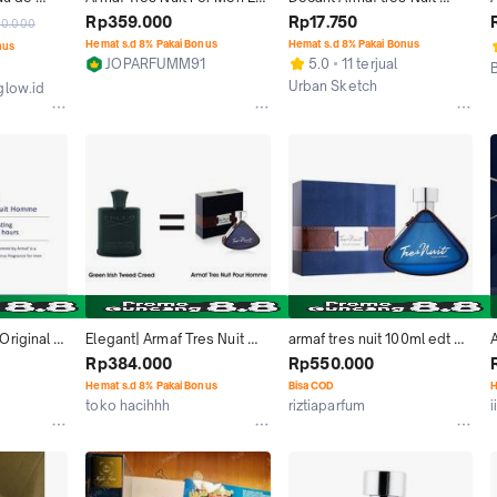
rfum Pria 
100ml
(Parfum Pria)
1
Rp359.000
Rp17.750
00.000
Woody
Hemat s.d 8% Pakai Bonus
Hemat s.d 8% Pakai Bonus
nus
JOPARFUMM91
5.0
11 terjual
Tanjung Pinang
Urban Sketch
glow.id
Jakarta Utara
riginal 
Elegant| Armaf Tres Nuit 
armaf tres nuit 100ml edt 
ur 
100ml EDT original (Creed 
original
Rp384.000
Rp550.000
l
Green Irish Tweed Clone)
Hemat s.d 8% Pakai Bonus
Bisa COD
H
toko hacihhh
riztiaparfum
Kab. Klungkung
Jakarta Selatan