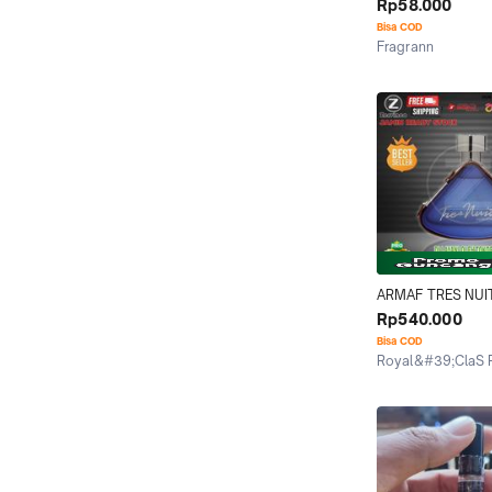
Nuit Lyric EDP
Rp58.000
Bisa COD
Fragrann
Jakarta Barat
ARMAF TRES NUIT
MEN EDT 100ML
Rp540.000
Bisa COD
Royal&#39;ClaS 
Jakarta Selatan