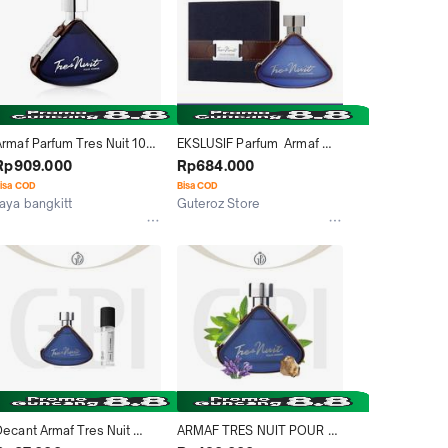
Armaf Parfum Tres Nuit 100 
EKSLUSIF Parfum  Armaf 
mL
Tres Nuit Pour homme EDT 
Rp909.000
Rp684.000
100ml Perfume Merah 
isa COD
Bisa COD
Orange Elegant Wangi
Jaya bangkitt
Guteroz Store
Depok
Surabaya
Decant Armaf Tres Nuit 
ARMAF TRES NUIT POUR 