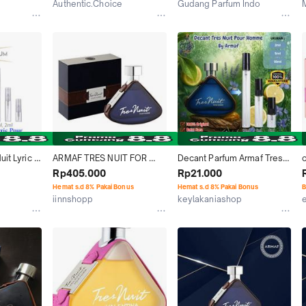
Authentic.Choice
Gudang Parfum Indo
Jakarta Utara
Jakarta Selatan
it Lyric 
ARMAF TRES NUIT FOR 
Decant Parfum Armaf Tres 
MEN EDT 100ML
Nuit EDP Parfum Unisex 
Rp405.000
Rp21.000
Tahan Lama 100% Original
Hemat s.d 8% Pakai Bonus
Hemat s.d 8% Pakai Bonus
B
iinnshopp
keylakaniashop
Jakarta Pusat
Banjarmasin