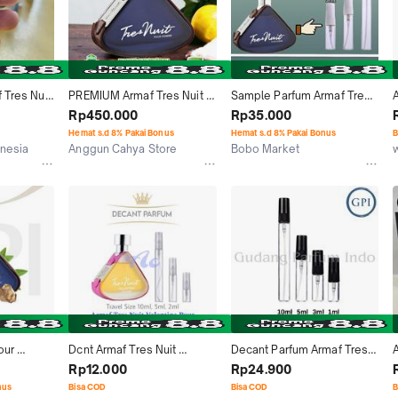
Tres Nuit 
PREMIUM Armaf Tres Nuit 
Sample Parfum Armaf Tres 
L
For Men EDT 100ml
Nuit Pour Homme Men 3ml 
Rp450.000
Rp35.000
5ml 10ml
Hemat s.d 8% Pakai Bonus
Hemat s.d 8% Pakai Bonus
B
onesia
Anggun Cahya Store
Bobo Market
Surabaya
Jakarta Utara
ur 
Dcnt Armaf Tres Nuit 
Decant Parfum Armaf Tres 
A
00 Ml 
Valentina For Women
Nuit Valentina Pour Femme 
Rp12.000
Rp24.900
EDP For Women
nus
Bisa COD
Bisa COD
B