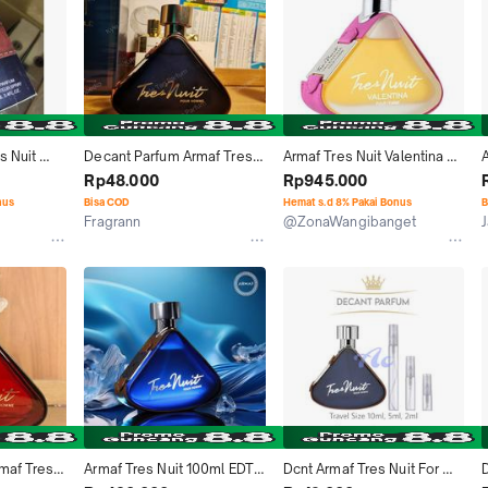
 Nuit 
Decant Parfum Armaf Tres 
Armaf Tres Nuit Valentina 
l
Nuit EDP
Women 100 ml
Rp48.000
Rp945.000
nus
Bisa COD
Hemat s.d 8% Pakai Bonus
B
Fragrann
@ZonaWangibanget
Jakarta Barat
Kab. Bekasi
af Tres 
Armaf Tres Nuit 100ml EDT 
Dcnt Armaf Tres Nuit For 