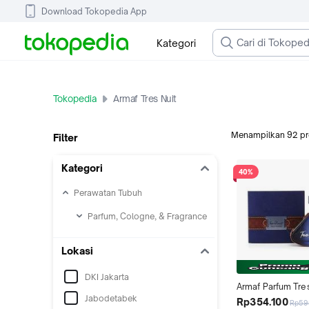
Download Tokopedia App
Kategori
Tokopedia
Armaf Tres Nuit
Menampilkan
92
p
Filter
Kategori
40%
Perawatan Tubuh
Parfum, Cologne, & Fragrance
Lokasi
DKI Jakarta
Armaf Parfum Tres
Jabodetabek
mL
Rp354.100
Rp59