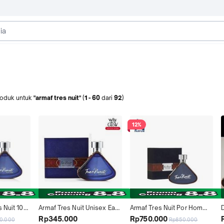
roduk
untuk
"armaf tres nuit"
(
1
-
60
dari
92
)
12%
 Nuit 100 
Armaf Tres Nuit Unisex Eau 
Armaf Tres Nuit Por Homme 
de Parfum 100ML
Eau De Toilette 100Ml
Rp345.000
Rp750.000
0.000
Rp850.000