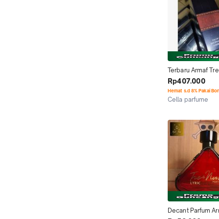
Terbaru Armaf Tres
100Ml Edp Origina
Rp407.000
Hemat s.d 8% Pakai Bo
Cella parfume
Depok
Decant Parfum Arm