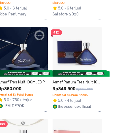
Parfum Makkah
isa COD
Bisa COD
5.0
6 terjual
5.0
6 terjual
Tobe Perfumery
Sai store 2020
Medan
Medan
41%
Armaf Tres Nuit 100ml EDP
Armaf Parfum Tres Nuit 100 
mL
Rp360.000
Rp346.900
Rp590.000
emat s.d 8% Pakai Bonus
Hemat s.d 8% Pakai Bonus
5.0
750+ terjual
5.0
4 terjual
LFM DEPOK
theessenceofficial
Depok
Jakarta Timur
13%