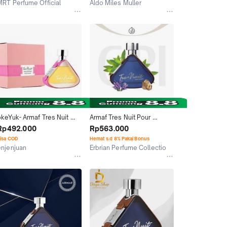
MRT Perfume Official
Aldo Miles Muller
Tangerang Selatan
Kab. Tabanan
okeYuk- Armaf Tres Nuit 
Armaf Tres Nuit Pour 
Valentina EDP 100ml (PDM 
Homme EDP Man 100 ml - 
Rp492.000
Rp563.000
Delina Exclusif dupe)
Erbrian Perfume Collection
isa COD
Hemat s.d 8% Pakai Bonus
enjenjuan
Erbrian Perfume Collectio
Bandung
Kab. Bogor