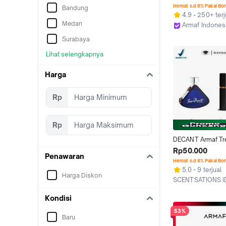
Hemat s.d 8% Pakai Bo
Bandung
4.9
250+ terj
Medan
Armaf Indones
Jakarta Timur
Surabaya
Lihat selengkapnya
Harga
Rp
Rp
DECANT Armaf Tre
Pour Homme 1ml 
Rp50.000
Penawaran
5ml 10ml Original
Hemat s.d 8% Pakai Bo
5.0
9 terjual
Harga Diskon
SCENTSATIONS 
Kab.Ciamis
Kondisi
53%
Baru