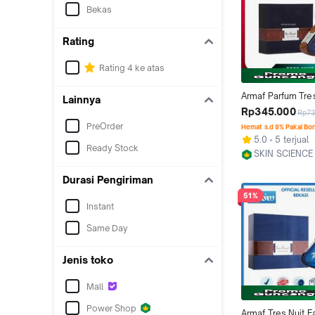
Bekas
Rating
Rating 4 ke atas
Armaf Parfum Tres
Lainnya
De Parfum 100 M
Rp345.000
Rp7
PreOrder
Hemat s.d 8% Pakai Bo
5.0
5 terjual
Ready Stock
SKIN SCIENCE
Jakarta Selata
Durasi Pengiriman
51%
Instant
Same Day
Jenis toko
Mall
Power Shop
Armaf Tres Nuit E