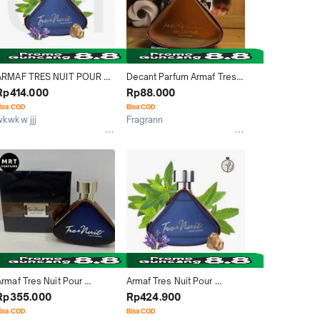
ARMAF TRES NUIT POUR 
Decant Parfum Armaf Tres 
HOMME EDT MAN 100 ML
Nuit Valentina Pour Femme 
Rp414.000
Rp88.000
EDP
isa COD
Bisa COD
wkwkw jjj
Fragrann
Surabaya
Jakarta Barat
rmaf Tres Nuit Pour 
Armaf Tres Nuit Pour 
Homme Edp 100ml
Homme EDT Man 100 ml
Rp355.000
Rp424.900
isa COD
Bisa COD