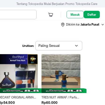
Tentang Tokopedia
Mulai Berjualan
Promo
Tokopedia Care
Masuk
Daftar
Dikirim ke
Jakarta Pusat
Paling Sesuai
Urutkan:
DECANT ORIGINAL ARMAF 
TRES NUIT ARMAF / Parfum 
TRES NUIT EDP
Arab / Arabian Perfumes / 
Rp54.500
Rp60.000