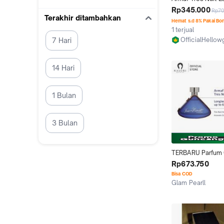
Parfum 100ML - Pa
Rp345.000
Rp7
Fresh Maskulin 
Terakhir ditambahkan
Hemat s.d 8% Pakai Bo
1 terjual
OfficialHellow
7 Hari
Kab. Bekasi
14 Hari
1 Bulan
3 Bulan
TERBARU Parfum O
Armaf Tres Nuit Po
Rp673.750
homme EDT 100m
Bisa COD
Glam Pearll
Jakarta Barat