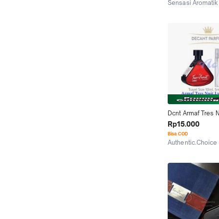
Sensasi Aromatik
Denpasar
Dcnt Armaf Tres Nu
For Men
Rp15.000
Bisa COD
Authentic.Choice
Jakarta Utara