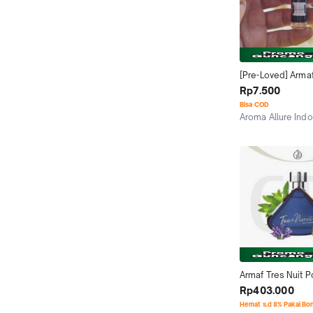
[Pre-Loved] Armaf 
EDP For Men - 1M
Rp7.500
Bisa COD
Aroma Allure Ind
Jakarta Selatan
Armaf Tres Nuit Po
Homme Edt Man 1
Rp403.000
Original
Hemat s.d 8% Pakai Bo