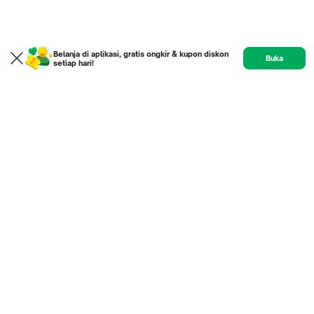
Belanja di aplikasi, gratis ongkir & kupon diskon
Buka
setiap hari!