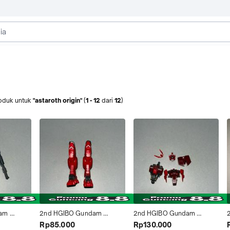
oduk
untuk
"astaroth origin"
(
1
-
12
dari
12
)
am 
2nd HGIBO Gundam 
2nd HGIBO Gundam 
t 
Astaroth Origin Part Legs 
Astaroth Origin Part Head 
A
Rp85.000
Rp130.000