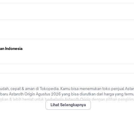
ran Indonesia
mudah, cepat & aman di Tokopedia. Kamu bisa menemukan toko penjual Astaro
erbaru Astaroth Origin Agustus 2026 yang bisa diurutkan dari harga yang termu
an & lebih hemat untuk berbelanja Astaroth Origin dengan pilihan pengirim
Lihat Selengkapnya
ndonesia hingga promo Astaroth Origin untuk pengguna baru! Tunggu apalagi? Y