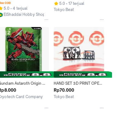
Backpack Unit
VIDAR ASTAROTH ORIGIN
isa COD
5.0
17 terjual
5.0
4 terjual
Tokyo Beat
ElShaddai Hobby Shop
Jakarta Pusat
Jakarta Pusat
Gundam Astaroth Origin 
HAND SET 3D PRINT OPEN 
[EB01-026 U] Gundam Card 
HAND FIST HAND HG 1/144 
Rp8.000
Rp70.000
Game GCG TCG JP 
GUNDAM BARBATOS VIDAR 
Cryotech Card Company
Tokyo Beat
Japanese Jepang
ASTAROTH ORIGIN
akarta Barat
Jakarta Pusat