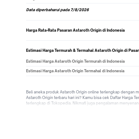
Data
diperbaharui pada
7/8/2026
Harga Rata-Rata Pasaran Astaroth Origin di Indonesia
Estimasi Harga Termurah & Termahal Astaroth Origin di Pasa
Estimasi Harga Astaroth Origin Termurah di Indonesia
Estimasi Harga Astaroth Origin Termahal di Indonesia
Beli aneka produk Astaroth Origin online terlengkap dengan 
Astaroth Origin terbaru hari ini? Kamu bisa cek Daftar Harga T
terlengkap di Tokopedia. Nikmati juga pengalaman menyenangk
ditempat (COD), fitur bisa cicilan 0% dari berbagai bank di I
kapanpun dimanapun di Tokopedia sekarang!