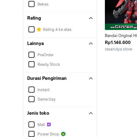
Bekas
Rating
Rating 4 ke atas
Bandai Original H
1/144 GUNDAM Mo
Rp1.146.600
Lainnya
Anime GUNDAM 
rasendya store
ORIGIN Action Fig
Jakarta Timur
PreOrder
Assembly Model T
for Children
Ready Stock
Durasi Pengiriman
Instant
Same Day
Jenis toko
Mall
Power Shop