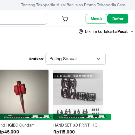
Tentang Tokopedia
Mulai Berjualan
Promo
Tokopedia Care
Masuk
Daftar
Dikirim ke
Jakarta Pusat
Paling Sesuai
Urutkan:
2nd HGIBO Gundam 
HAND SET 3D PRINT  HG 
staroth Origin Part 
1/144 GUN DAM BARBATOS 
Rp45.000
Rp115.000