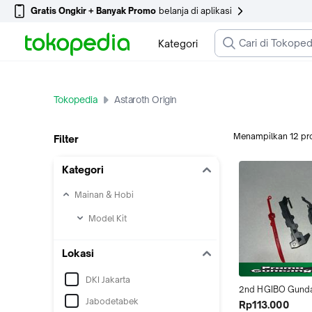
Gratis Ongkir + Banyak Promo
belanja di aplikasi
Kategori
Tokopedia
Astaroth Origin
Menampilkan
12
pr
Filter
Kategori
Mainan & Hobi
Model Kit
Lokasi
DKI Jakarta
2nd HGIBO Gund
Jabodetabek
Astaroth Origin Par
Rp113.000