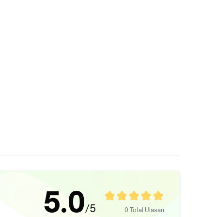
5.0
/5
0 Total Ulasan