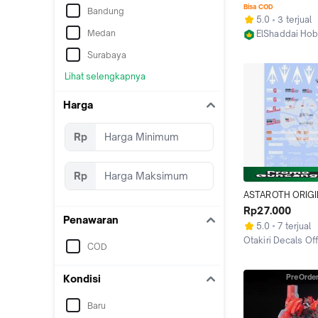
Backpack Shotgu
Bisa COD
Bandung
Hammer Unit
5.0
3 terjual
Medan
ElShaddai Ho
Jakarta Pusat
Surabaya
Lihat selengkapnya
Harga
Rp
Rp
ASTAROTH ORIGI
Rp27.000
Penawaran
5.0
7 terjual
Otakiri Decals Off
COD
Kab. Sleman
PreOrde
Kondisi
Baru