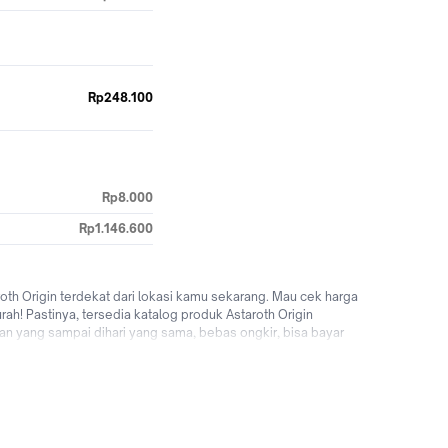
Rp248.100
Rp8.000
Rp1.146.600
th Origin terdekat dari lokasi kamu sekarang. Mau cek harga
rah! Pastinya, tersedia katalog produk Astaroth Origin
an yang sampai dihari yang sama, bebas ongkir, bisa bayar
uk jual & beli Astaroth Origin online dengan mudah & cepat