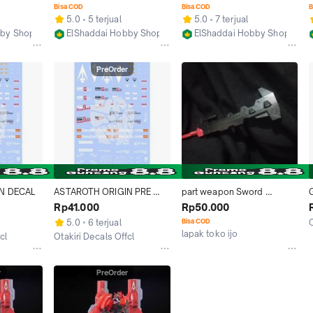
n Sword 
Unit
Torso Waist Unit
Bisa COD
Bisa COD
B
5.0
5 terjual
5.0
7 terjual
bby Shop
ElShaddai Hobby Shop
ElShaddai Hobby Shop
Jakarta Pusat
Jakarta Pusat
PreOrder
N DECAL
ASTAROTH ORIGIN PRE 
part weapon Sword 
CUT DECAL
Astaroth origin bandai
Rp41.000
Rp50.000
5.0
6 terjual
Bisa COD
lapak toko ijo
J
cl
Otakiri Decals Offcl
Kab. Tangerang
Kab. Sleman
r
PreOrder