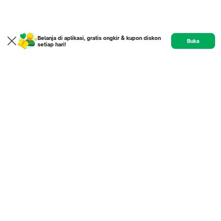
Belanja di aplikasi, gratis ongkir & kupon diskon
Buka
setiap hari!