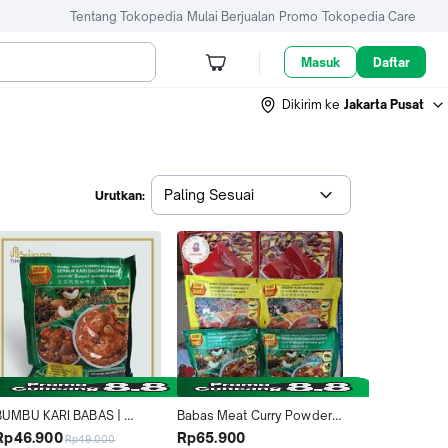
Tentang Tokopedia
Mulai Berjualan
Promo
Tokopedia Care
Masuk
Daftar
Dikirim ke
Jakarta Pusat
Paling Sesuai
Urutkan:
BUMBU KARI BABAS | 
Babas Meat Curry Powder / 
Babas meat curry powder 
chili powder / fish curry 
Rp46.900
Rp65.900
Rp49.000