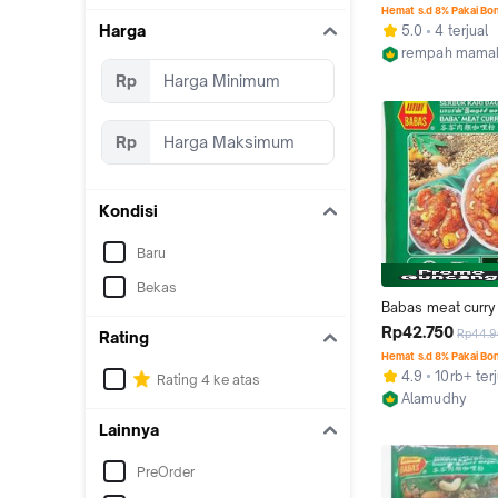
meat curry powd
Hemat s.d 8% Pakai Bo
Harga
5.0
4 terjual
rempah mama
Jakarta Timur
Rp
Rp
Kondisi
Baru
Bekas
Babas meat curry
250gr bumbu untuk
Rp42.750
Rp44.
Rating
daging exp terba
Hemat s.d 8% Pakai Bo
4.9
10rb+ terj
Rating 4 ke atas
Alamudhy
Jakarta Pusat
Lainnya
PreOrder