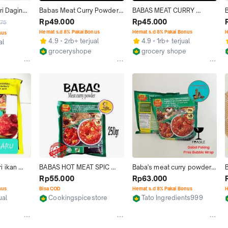
i Daging 
Babas Meat Curry Powder 
BABAS MEAT CURRY 
 / 250 gr 
250 gr/ Bumbu Kare Babas
POWDER / KARY BABAS/ 
Rp49.000
Rp45.000
675
KARI BUBUK 250 GRAM
Hemat s.d 8% Pakai Bonus
Hemat s.d 8% Pakai Bonus
H
nus
4.9
2rb+ terjual
4.9
1rb+ terjual
al
groceryshope
grocery shope
Jakarta Pusat
Jakarta Pusat
 ikan 
BABAS HOT MEAT SPIC 
Baba's meat curry powder 
buk fish 
CURRY POWDER / BUMBU 
250gram / serbuk kari 
Rp55.000
Rp63.000
aysia 
KARI DAGING PEDAS / FISH 
babas
nus
Bisa COD
Hemat s.d 8% Pakai Bonus
H
CURRY POWDER / BUMBU 
ual
Cookingspicestore
Tato Ingredients999
KARI IKAN 250gram
Jakarta Barat
Jakarta Timur