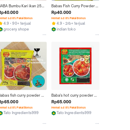
BABA Bumbu Kari ikan 250g 
Babas Fish Curry Powder / 
Babas Bubuk fish Curry 
Bumbu Kari Ikan / 250 Gram
Rp40.000
Rp40.000
Powder Malay 250 gr
emat s.d 8% Pakai Bonus
Hemat s.d 8% Pakai Bonus
4.9
90+ terjual
4.9
2rb+ terjual
grocery shope
indian toko
Jakarta Pusat
Jakarta Pusat
Babas fish curry powder 
Baba's hot curry powder 
250gram / serbuk kari ikan 
250gram / serbuk kari 
Rp65.000
Rp65.000
babas
pedas babas
emat s.d 8% Pakai Bonus
Hemat s.d 8% Pakai Bonus
Tato Ingredients999
Tato Ingredients999
Jakarta Timur
Jakarta Timur