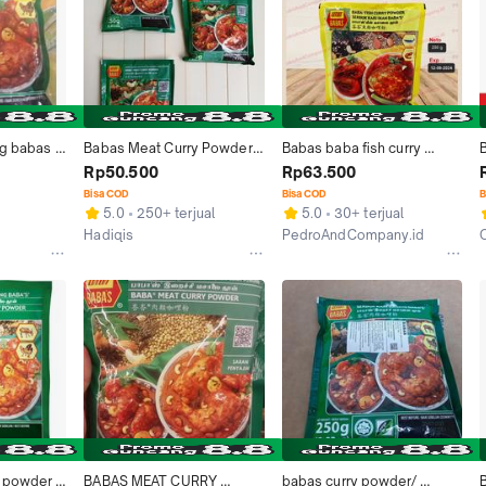
g babas / 
Babas Meat Curry Powder 
Babas baba fish curry 
y powder 
250gr / Babas Bumbu Kari
powder 250 gram - serbuk 
Rp50.500
Rp63.500
kari ikan babas
Bisa COD
Bisa COD
B
5.0
250+ terjual
5.0
30+ terjual
Hadiqis
PedroAndCompany.id
Jakarta Selatan
Jakarta Barat
 powder 
BABAS MEAT CURRY 
babas curry powder/ 