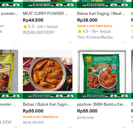
 powder 
MEAT CURRY POWDER 
Babas Kari Daging | Meat 
ri daging
BABAS 250 GR
Curry Powder 250gr
Rp44.500
Rp38.000
nus
5.0
2rb+ terjual
Hemat s.d 8% Pakai Bonus
H
al
4.9
1rb+ terjual
INDIAN GROCERY
Toko Krishna Medan
Jakarta Timur
Medan
r
owder- 
Babas / Bubuk Kari Daging 
ppstore- BABA Bumbu Kari 
 Babas - 
Curry Meat Powder / 250 gr 
Daging Babas Baba's Meat 
Rp55.000
Rp55.000
gram [ Hijau ] Terlaris
Curry Powder 250g bubuk 
Hemat s.d 8% Pakai Bonus
ponponie
H
serbuk 250 g malaysia 
N_NEW
azna store2
Depok
malay enak
Bekasi