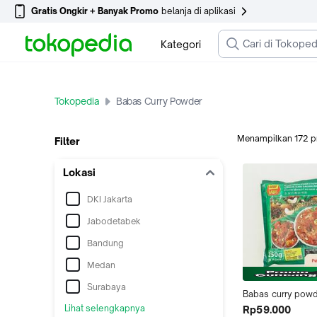
Gratis Ongkir + Banyak Promo
belanja di aplikasi
Kategori
Tokopedia
Babas Curry Powder
Menampilkan
172
p
Filter
Lokasi
DKI Jakarta
Jabodetabek
Bandung
Medan
Surabaya
Babas curry powd
250GRAM / kari b
Lihat selengkapnya
Rp59.000