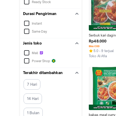
Ready Stock
Durasi Pengiriman
Instant
Same Day
Serbuk kari dagin
baba's meat curr
Rp48.000
Jenis toko
250gram
Bisa COD
5.0
9 terjual
Mall
Toko Al-Afia
Jakarta Timur
Power Shop
Terakhir ditambahkan
7 Hari
14 Hari
1 Bulan
babas meat curry