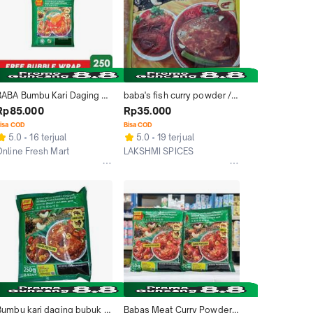
BABA Bumbu Kari Daging 
baba's fish curry powder / 
Babas Baba's Meat Curry 
babas kari ikan
Rp85.000
Rp35.000
Powder (250 gr)
isa COD
Bisa COD
5.0
16 terjual
5.0
19 terjual
Online Fresh Mart
LAKSHMI SPICES
Denpasar
Medan
Bumbu kari daging bubuk / 
Babas Meat Curry Powder 