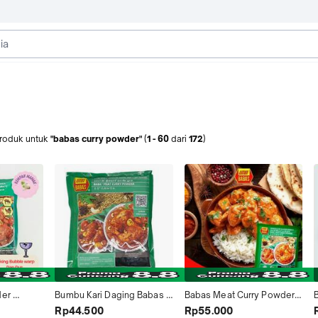
roduk
untuk
"babas curry powder"
(
1
-
60
dari
172
)
er 
Bumbu Kari Daging Babas 
Babas Meat Curry Powder 
ubuk / 
Serbuk Baba Meat Curry 
250gr □ Bumbu Kari Daging 
Rp44.500
Rp55.000