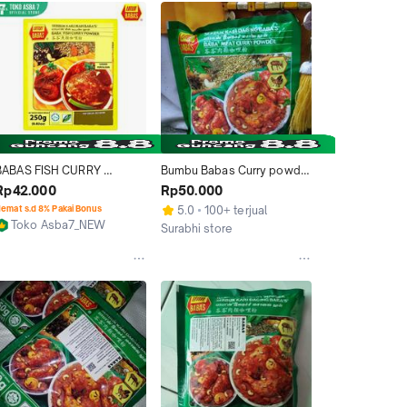
BABAS FISH CURRY 
Bumbu Babas Curry powder 
POWDER 250G
India
Rp42.000
Rp50.000
emat s.d 8% Pakai Bonus
5.0
100+ terjual
Toko Asba7_NEW
Surabhi store
Jakarta Timur
Denpasar