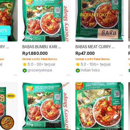
RY 
BABAS BUMBU KARI 
BABAS MEAT CURRY 
 KARI 
DAGING BABAS / BABA'S 
POWDER/BUMBU SERBUK 
Rp1.880.000
Rp47.000
R
MEAT CURRY POWDER 250 
KARI DAGING BABAS
nus
Hemat s.d 8% Pakai Bonus
Hemat s.d 8% Pakai Bonus
H
GR 40 PCS
al
5.0
30+ terjual
5.0
10rb+ terjual
groceryshope
indian toko
Jakarta Pusat
Jakarta Pusat