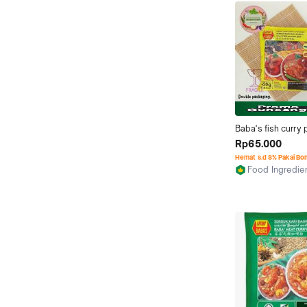
Baba's fish curry
250gram / serbuk 
Rp65.000
babas
Hemat s.d 8% Pakai Bo
Food Ingredie
Jakarta Timur