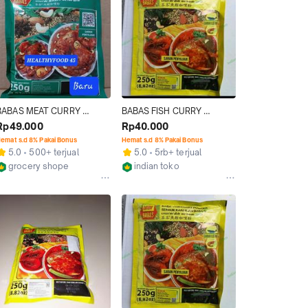
BABAS MEAT CURRY 
BABAS FISH CURRY 
POWDER | BABA'S KARI 
POWDER/BUMBU KARI 
Rp49.000
Rp40.000
DAGING 250 GRAM
BUBUK BABAS 250 GRAM
emat s.d 8% Pakai Bonus
Hemat s.d 8% Pakai Bonus
5.0
500+ terjual
5.0
5rb+ terjual
grocery shope
indian toko
Jakarta Pusat
Jakarta Pusat