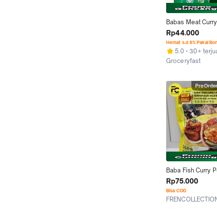
Babas Meat Curry
250gm . bumbu ka
Rp44.000
Hemat s.d 8% Pakai Bo
5.0
30+ terju
Groceryfast
Jakarta Selatan
PreOrde
Baba Fish Curry P
Serbuk Kari Ikan -
Rp75.000
500gr
Bisa COD
FRENCOLLECTIO
Jakarta Utara