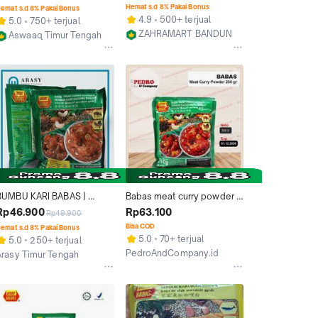
250gr
powder 250 Gram murah
Hemat s.d 8% Pakai Bonus
emat s.d 8% Pakai Bonus
4.9
500+ terjual
5.0
750+ terjual
ZAHRAMART BANDUNG
Aswaaq Timur Tengah
Bandung
Bogor
BUMBU KARI BABAS | 
Babas meat curry powder 
Babas meat curry powder 
250 gram - halal vegetarian
Rp46.900
Rp63.100
Rp49.900
250gr
Bisa COD
emat s.d 8% Pakai Bonus
5.0
70+ terjual
5.0
250+ terjual
PedroAndCompany.id
Arasy Timur Tengah
Jakarta Barat
Bogor