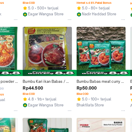
er
Powder Hijau 250 gr
Ikan Sapi
nus
Bisa COD
Hemat s.d 8% Pakai Bonus
H
5.0
500+ terjual
5.0
80+ terjual
k
Eagar Wangsa Store
Nadir Haddad Store
Jakarta Utara
Surabaya
 powder 
Bumbu Kari ikan Babas / 
Bumbu Babas meat curry 
 kari 
Bubuk Baba fish Curry 
powder
Rp44.500
Rp50.000
900
ru
Powder Malay 250 gr
Bisa COD
Bisa COD
nus
H
4.8
1rb+ terjual
5.0
100+ terjual
ual
Eagar Wangsa Store
Bhaktilata Store
Jakarta Utara
Denpasar