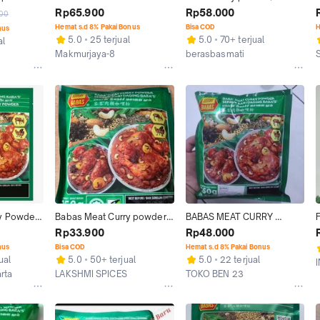
POWDER 250 gr
bumbu kurry ayam/ bumbu 
Rp65.900
Rp58.000
00
curry chicken 250g
Hemat s.d 8% Pakai Bonus
Bisa COD
H
nus
5.0
25 terjual
5.0
70+ terjual
al
Makmurjaya-8
berasbasmati
Tangerang
Kab. Tangerang
y Powder 
Babas Meat Curry powder / 
BABAS MEAT CURRY 
ari 
babas kari daging
POWDER (SERBUK KARI 
Rp33.900
Rp48.000
DAGING BABAS) 250GR
nus
Bisa COD
Hemat s.d 8% Pakai Bonus
ual
5.0
50+ terjual
5.0
22 terjual
rta
LAKSHMI SPICES
TOKO BEN 23
Medan
Medan