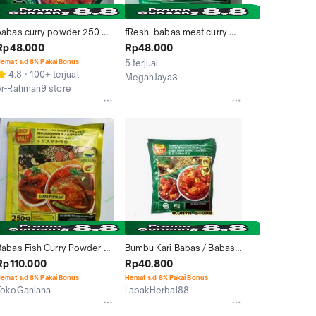
babas curry powder 250 
fResh- babas meat curry 
gram
powder 250gr untuk kari 
Rp48.000
Rp48.000
daging
emat s.d 8% Pakai Bonus
5 terjual
4.8
100+ terjual
MegahJaya3
Ar-Rahman9 store
Jakarta Selatan
Jakarta Selatan
Babas Fish Curry Powder / 
Bumbu Kari Babas / Babas 
Bumbu Kari Ikan / 250 Gram
Meat Curry Powder 250g
Rp110.000
Rp40.800
emat s.d 8% Pakai Bonus
Hemat s.d 8% Pakai Bonus
TokoGaniana
LapakHerbal88
Jakarta Selatan
Jakarta Utara