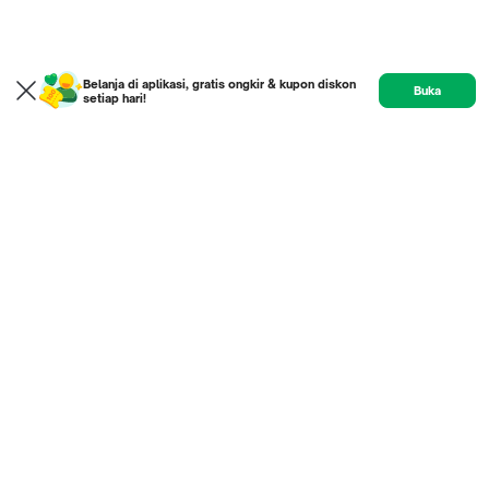
Belanja di aplikasi, gratis ongkir & kupon diskon
Buka
setiap hari!