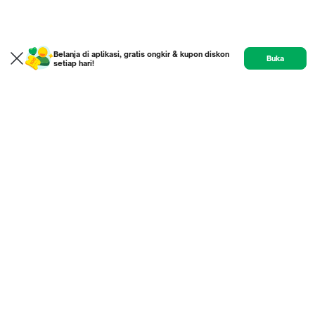
Belanja di aplikasi, gratis ongkir & kupon diskon
Buka
setiap hari!