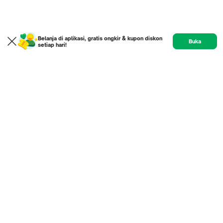
Belanja di aplikasi, gratis ongkir & kupon diskon
Buka
setiap hari!