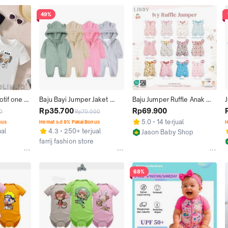
49%
tif one 
Baju Bayi Jumper Jaket 
Baju Jumper Ruffle Anak 
 2-10thn 
Bodysuit One-Piece Usia 0-
Bayi Newborn - Cotton 
Rp35.700
Rp69.900
0
Rp70.000
ng anak 
9 Bulan Perempuan Katun 
Bodysuit Baby One-Piece 
5.0
14 terjual
nus
Hemat s.d 8% Pakai Bonus
H
yi Katun 
Hewan Lengan Laki-Laki
Baju Terusan Anak Bayi
ual
4.3
250+ terjual
Jason Baby Shop
farrij fashion store
Jakarta Selatan
Kab. Bandung
68%