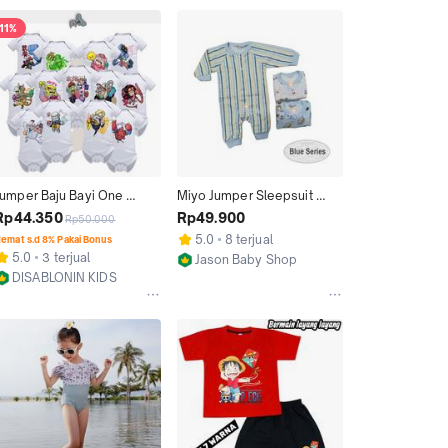
11%
Jumper Baju Bayi One 
Miyo Jumper Sleepsuit 
Piece x Spongebob 
Bodysuit One-Piece Baju 
Rp44.350
Rp49.900
Rp50.000
Terbaru Romper Baby Usia 
Kodok Terusan Anak Bayi 
5.0
8 terjual
emat s.d 8% Pakai Bonus
Newborn 0 - 12 Bulan
Newborn Katun Lengan 
5.0
3 terjual
Jason Baby Shop
Panjang Perempuan dan 
DISABLONIN KIDS
Jakarta Selatan
Laki-Laki
Kab. Bandung