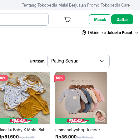
Tentang Tokopedia
Mulai Berjualan
Promo
Tokopedia Care
Masuk
Daftar
Dikirim ke
Jakarta Pusat
Paling Sesuai
Urutkan:
16%
50%
Nanaku Baby X Moku Baby 
ummababyshop Jumper 
 Paket Isi 3 PCS Baju Bayi / 
Rajut Bayi Lengan Panjang 
Rp51.500
Rp35.000
Rp61.500
Rp70.000