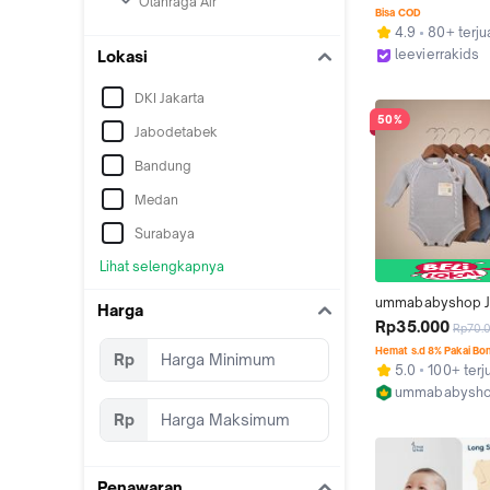
Olahraga Air
Renang Bayi & A
Bisa COD
4.9
80+ terju
leevierrakids
Lokasi
Kab. Tangeran
DKI Jakarta
50%
Jabodetabek
Bandung
Medan
Surabaya
Lihat selengkapnya
ummababyshop J
Harga
Rajut Bayi Lengan
Rp35.000
Rp70.
Terusan Bayi Per
Hemat s.d 8% Pakai Bo
Rp
6 Bulan Baju Bayi 
5.0
100+ terj
Perlengkapan Baru
ummababysh
Baby Newborn Gif
Kab. Malang
Rp
Kado Murah Lucu 
Sleeve Bodysuit 
Jumper Romper 
Penawaran