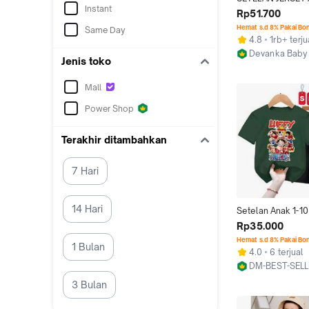
Instant
PREMIUM MOTIF L
Rp51.700
ONE PIECE BAJU 
Hemat s.d 8% Pakai Bo
Same Day
COWOK MURAH B
4.8
1rb+ terju
BAGUS FASHION 
Devanka Baby
BISA PAKAI TOPI 
Jenis toko
Jakarta Timur
TAHUN Bayi Parse
Celana
Mall
Power Shop
Terakhir ditambahkan
7 Hari
14 Hari
Setelan Anak 1-10
LUFFY Kaos Laki L
Rp35.000
Perempuan Fashi
Hemat s.d 8% Pakai Bo
1 Bulan
Baju&Celana Anak
4.0
6 terjual
Pakaian Bayi Pars
DM-BEST-SELL
Setelan Motif/On
Jakarta Barat
3 Bulan