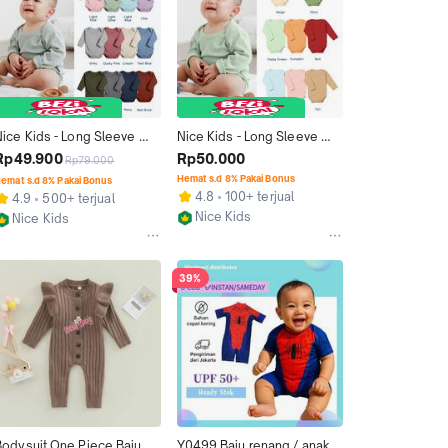
Nice Kids - Long Sleeve 
Nice Kids - Long Sleeve 
odysuit (Baju Bayi / 
Bodysuit 2.0 New Color 
Rp49.900
Rp50.000
Rp79.000
Bodysuit One Piece Jumper 
(Baju Bayi / Bodysuit One 
Hemat s.d 8% Pakai Bonus
emat s.d 8% Pakai Bonus
Romper Bayi) Cotton Katun
Piece Jumper Romper Bayi)
4.8
100+ terjual
4.9
500+ terjual
Nice Kids
Nice Kids
Jakarta Utara
Jakarta Utara
39%
Bodysuit One Piece Baju 
Y0499 Baju renang / anak / 