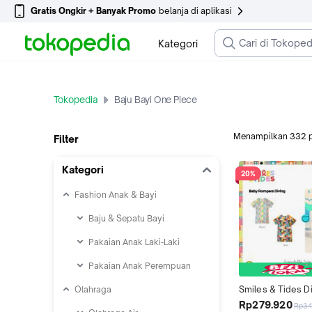
Gratis Ongkir + Banyak Promo
belanja di aplikasi
Kategori
Tokopedia
Baju Bayi One Piece
Menampilkan
332
Filter
Kategori
20%
Fashion Anak & Bayi
Baju & Sepatu Bayi
Pakaian Anak Laki-Laki
Pakaian Anak Perempuan
Olahraga
Smiles & Tides Di
Sleeve One Piece,
Rp279.920
Rp34