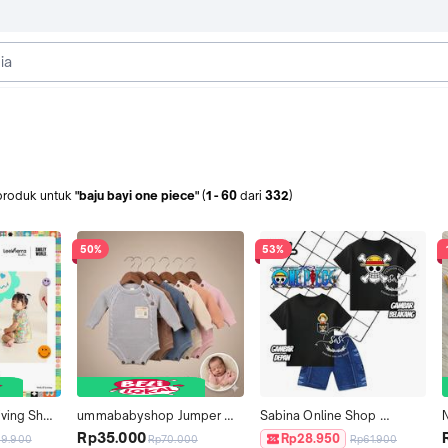
produk
untuk
"baju bayi one piece"
(
1
-
60
dari
332
)
50%
53%
ving Short 
ummababyshop Jumper 
Sabina Online Shop 
 Baju 
Rajut Bayi Lengan Panjang 
SETELAN BAJU ANAK 
-
Rp35.000
Rp28.950
9.900
Rp70.000
Rp61.900