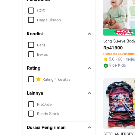
COD
Harga Diskon
Kondisi
Long Sleeve Bodys
Baru
Kids 2.0 New Colo
Rp41.900
Bayi / Bodysuit O
Bekas
Hemat s.d 8% Pakai Bo
Jumper Romper B
5.0
60+ terju
Nice Kids
Rating
Jakarta Utara
Rating 4 ke atas
Lainnya
PreOrder
Ready Stock
Durasi Pengiriman
SETELAN JERSEY 