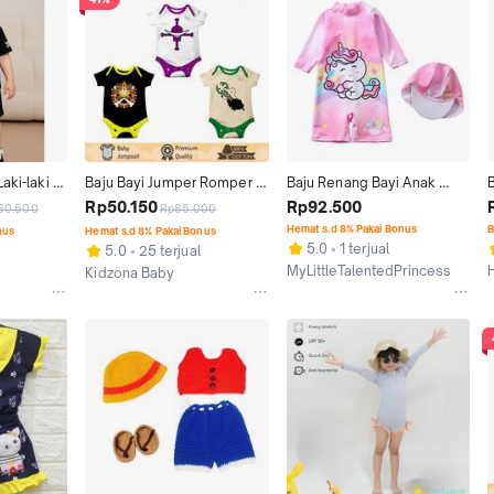
aki-laki 
Baju Bayi Jumper Romper 
Baju Renang Bayi Anak 
Lengan 
Jumsuit Baby Newborn 0 12 
Import One Piece Lengan 
Rp50.150
Rp92.500
60.500
Rp85.000
Tahun 
Bulan Karakter Lucu One 
Pendek Unicorn
Hemat s.d 8% Pakai Bonus
B
nus
Hemat s.d 8% Pakai Bonus
in Elegan 
Piece Shirohige Sunny 
5.0
1 terjual
5.0
25 terjual
l 
Ussop Hadiah Hampers 
MyLittleTalentedPrincess
Kidzona Baby
yi
Kado Lahiran
Jakarta Utara
J
Kab. Tegal