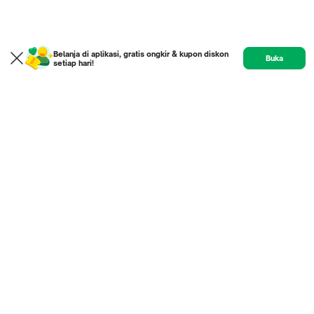
Belanja di aplikasi, gratis ongkir & kupon diskon
Buka
setiap hari!