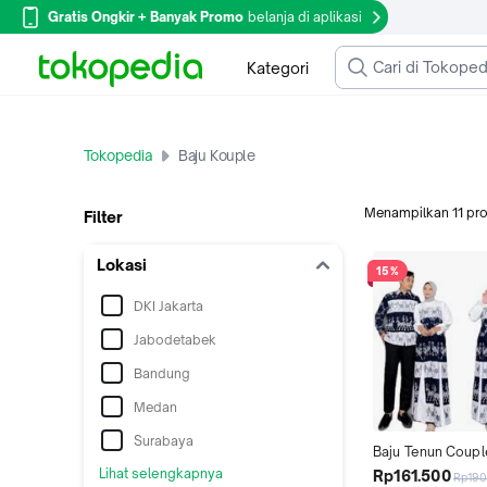
Gratis Ongkir + Banyak Promo
belanja di aplikasi
Kategori
Tokopedia
Baju Kouple
Menampilkan
11
pr
Filter
Lokasi
15%
DKI Jakarta
Jabodetabek
Bandung
Medan
Surabaya
Baju Tenun Couple
Viral Outfit Raya 
Lihat selengkapnya
Rp161.500
Rp190