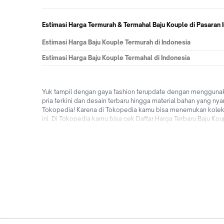
Estimasi Harga Termurah & Termahal Baju Kouple di Pasaran 
Estimasi Harga Baju Kouple Termurah di Indonesia
Estimasi Harga Baju Kouple Termahal di Indonesia
Yuk tampil dengan gaya fashion terupdate dengan menggunaka
pria terkini dan desain terbaru hingga material bahan yang ny
Tokopedia! Karena di Tokopedia kamu bisa menemukan koleksi 
ini. Di Tokopedia kamu bisa cek Daftar Harga Terbaru Baju Kou
ongkir, bisa bayar ditempat (COD), cicilan 0% dari berbagai
dengan beli Baju Kouple terbaik online di Tokopedia! Jual &