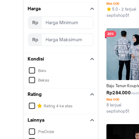
Raya Gamis Tenun
Bisa COD
Couple Preweddi
Harga
5.0
2 terjual
Kinanti Kouple Kin
septishop51
Dress - Etnik, Kant
Kab. Jepara
Rp
Wanita, Custom, K
Sarimbit, Pasangan
20%
Batik
Rp
Kondisi
Baru
Bekas
Baju Tenun Kouple
Sarimbit Keluarga 
Rp284.000
Rp3
Rating
Tenun Ikat Asli & 
Bisa COD
Premium - Seraga
8 terjual
Rating 4 ke atas
Kebaya, Setelan
septishop51
Kab. Jepara
Lainnya
PreOrder