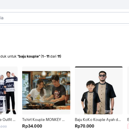
oduk
untuk
"baju kouple"
(
1
-
11
dari
11
)
 Outfit 
Tshirt Kouple MONKEY 
Baju KoKo Kouple Ayah dan 
Gamis 
BANANA Model Terbaru 
Anak Laki Laki Terbaru 
I
Rp34.000
Rp70.000
.000