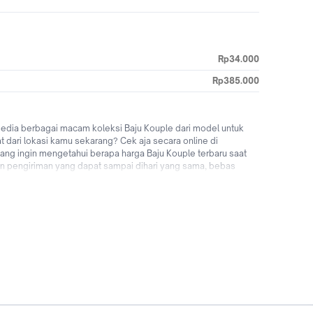
Rp34.000
Rp385.000
sedia berbagai macam koleksi Baju Kouple dari model untuk
t dari lokasi kamu sekarang? Cek aja secara online di
ang ingin mengetahui berapa harga Baju Kouple terbaru saat
ihan pengiriman yang dapat sampai dihari yang sama, bebas
upgrade penampilan kamu menggunakan fashion pria terbaru
sekarang!