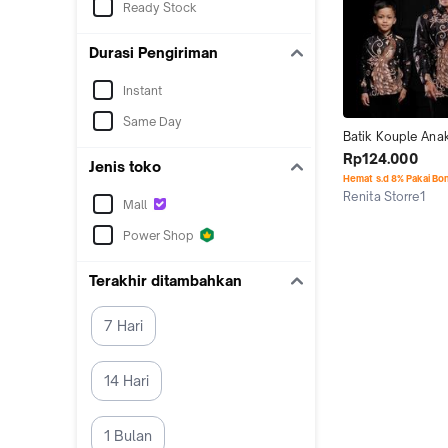
Ready Stock
Durasi Pengiriman
Instant
Same Day
Batik Kouple Anak
Bapak Batik Koup
Rp124.000
Jenis toko
Dan Anak Kemeja 
Hemat s.d 8% Pakai Bo
Anak Kemeja Koup
Renita Storre1
Mall
Kouple Pria Baju Ba
Jakarta Timur
Kemeja Batik Pria 
Power Shop
Anak Laki Laki
Terakhir ditambahkan
7 Hari
14 Hari
1 Bulan