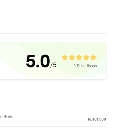
5.0
/5
0 Total Ulasan
- Etnik,
Rp161.500