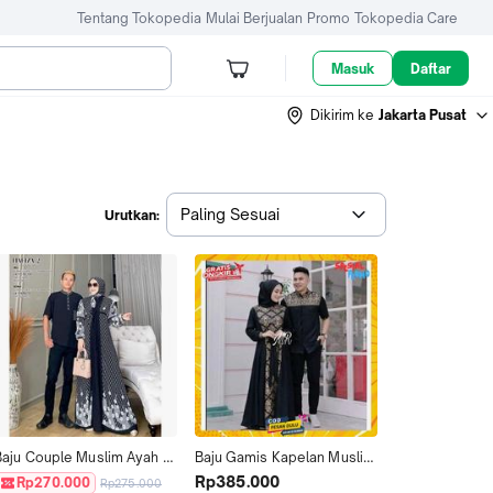
Tentang Tokopedia
Mulai Berjualan
Promo
Tokopedia Care
Masuk
Daftar
Dikirim ke
Jakarta Pusat
Paling Sesuai
Urutkan:
Baju Couple Muslim Ayah 
Baju Gamis Kapelan Muslim 
bu Hafiza 2 Set Atasan Pria 
Terbaru Pakaian Set Suami 
Rp385.000
Rp270.000
Rp275.000