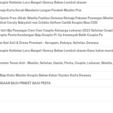
ouple Kekinian Lucu Banget Gemoy Bahan Lembut atasan
meja Kurta Kerah Mandarin Lengan Pendek Muslim Pria
a Gamis Free Jilbab Wanita Fashion Dewasa Remaja Pakaian Pasangan Musl
ral Ceruty Babydoll mix Crinkle Airflow Cantik Kouple Bisa COD
i Istri Bju Pasangan Cwo Cwe Cauple Keluarga Lebaran 2023 Setelan Cou
ple Pesta Kondangan Baju Kouple Pr Cp Irwansyah Batik Couple Pa
nun Ikat Asli & Dress Premium - Seragam, Kebaya, Setelan, Dewasa
uple Kekinian Lucu Banget Gemoy Bahan Lembut atasan Kaos katun murni
mium Tenun Asli - Muslim, Setelan, Gamis, Pesta, Couple, Lebaran, Wanita,
 Baju Koko Muslim Kouple Bahan Katun Toyobo Kurta Dewasa
NGAAN BAJU PRIWET BAJU PESTA