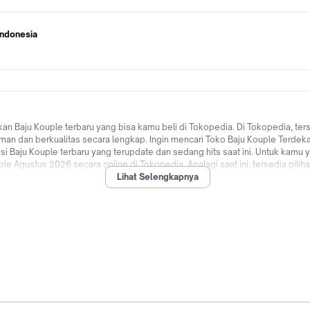
Indonesia
n Baju Kouple terbaru yang bisa kamu beli di Tokopedia. Di Tokopedia, ter
aman dan berkualitas secara lengkap. Ingin mencari Toko Baju Kouple Terdeka
Baju Kouple terbaru yang terupdate dan sedang hits saat ini. Untuk kamu y
ple Agustus 2026 secara online di Tokopedia. Apalagi saat ini, tersedia pil
Lihat Selengkapnya
 bank di Indonesia hingga promo Baju Kouple untuk pengguna baru! Saatnya 
 beli Baju Kouple dengan mudah dan cepat kapanpun dimanapun di Tokopedia 