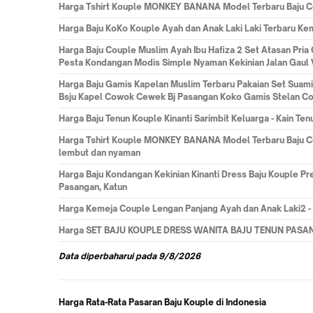
Harga
Tshirt Kouple MONKEY BANANA Model Terbaru Baju C
Harga
Baju KoKo Kouple Ayah dan Anak Laki Laki Terbaru Ke
Harga
Baju Couple Muslim Ayah Ibu Hafiza 2 Set Atasan Pri
Pesta Kondangan Modis Simple Nyaman Kekinian Jalan Gaul Vi
Harga
Baju Gamis Kapelan Muslim Terbaru Pakaian Set Suam
Bsju Kapel Cowok Cewek Bj Pasangan Koko Gamis Stelan Cou
Harga
Baju Tenun Kouple Kinanti Sarimbit Keluarga - Kain Te
Harga
Tshirt Kouple MONKEY BANANA Model Terbaru Baju Co
lembut dan nyaman
Harga
Baju Kondangan Kekinian Kinanti Dress Baju Kouple Pre
Pasangan, Katun
Harga
Kemeja Couple Lengan Panjang Ayah dan Anak Laki2 -
Harga
SET BAJU KOUPLE DRESS WANITA BAJU TENUN PASA
Data
diperbaharui pada
9/8/2026
Harga Rata-Rata Pasaran Baju Kouple di Indonesia