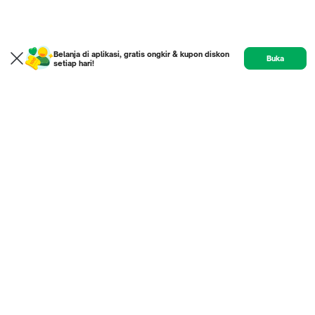
Belanja di aplikasi, gratis ongkir & kupon diskon
Buka
setiap hari!