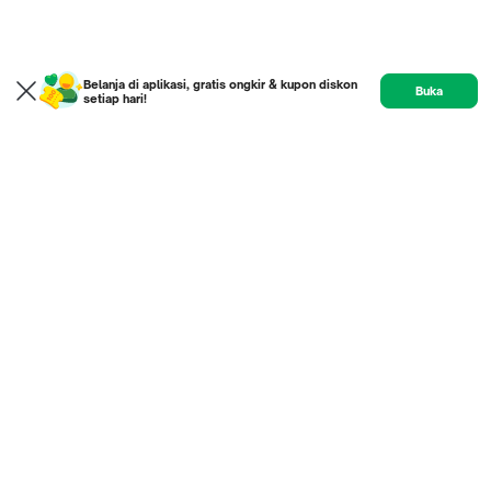
Belanja di aplikasi, gratis ongkir & kupon diskon
Buka
setiap hari!