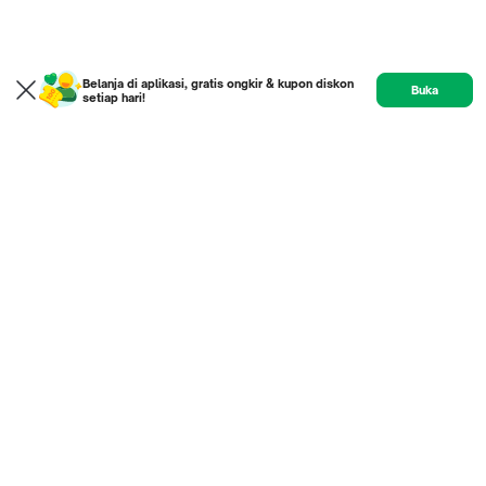
Belanja di aplikasi, gratis ongkir & kupon diskon
Buka
setiap hari!