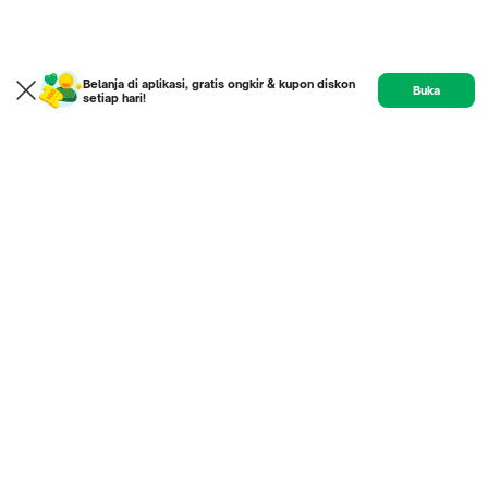
Belanja di aplikasi, gratis ongkir & kupon diskon
Buka
setiap hari!