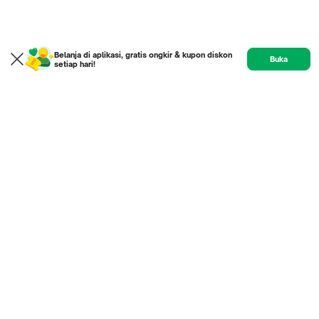
Belanja di aplikasi, gratis ongkir & kupon diskon
Buka
setiap hari!