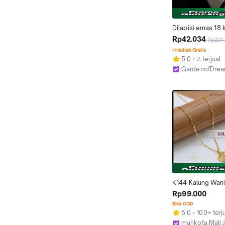
Dilapisi emas 18 k
Kalung mutiara imi
Rp42.034
Rp224
titanium, tahan w
+Hadiah Gratis
5.0
2 terjual
GardenofDre
Jakarta Barat
K144 Kalung Wani
Lapis Emas 18 KGP
Rp99.000
Permata Love • Ant
Bisa COD
Anti Luntur • Fashi
5.0
100+ terj
Jewelry • Kalung A
mahkota Mall 