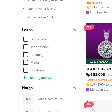
Tempat Penyimpanan
titanium, anti luntu
+Hadiah Gratis
modis Perhiasan
5.0
3 terjual
Fashion Anak & Bayi
GofDgardenof
Jakarta Barat
Perhiasan Anak
70%
Lokasi
DKI Jakarta
Jabodetabek
Bandung
Medan
OS4-IDO-N07 Kalu
Surabaya
Wanita Moissan St
Rp688.000
Rp2.
Lihat selengkapnya
Permata Moissani
Hemat s.d 8% Pakai Bo
Premium Silver S
5.0
100+ terj
Dilapisi Emas Puti
Harga
Moissan Star
Sertifikat GRA Asli
Jakarta Utara
Tahun Berkualitas 
Rp
High Quality Anti L
29%
Karat Berubah Wa
Aksesoris Perhias