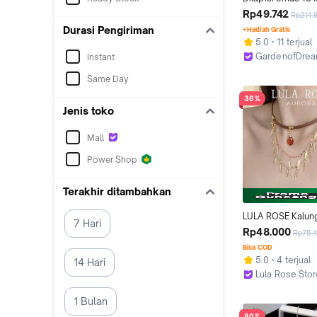
Kalung persegi kec
Rp49.742
Rp214.
zirkonia, baja tita
Durasi Pengiriman
+Hadiah Gratis
luntur Perak Perh
5.0
11 terjual
GardenofDre
Instant
Jakarta Barat
Same Day
36%
Jenis toko
Mall
Power Shop
Terakhir ditambahkan
LULA ROSE Kalung
7 Hari
Etnik Wanita Mode
Rp48.000
Rp75.
Tali Coklat dengan
Bisa COD
Kristal & Daun E
5.0
4 terjual
14 Hari
Lula Rose Sto
Kab. Tangeran
1 Bulan
80%