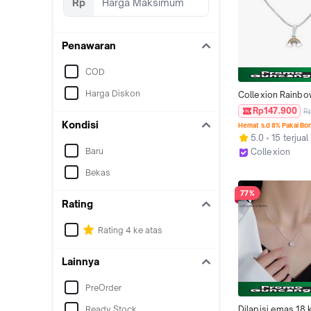
Rp
Nikah Free Box
Penawaran
COD
Harga Diskon
Collexion Rainbo
Necklace Kalung 
Rp147.900
R
Lapis Emas Gold P
Kondisi
Hemat s.d 8% Pakai Bo
Cm
5.0
15 terjual
Baru
Collexion
Jakarta Utara
Bekas
77%
Rating
Rating 4 ke atas
Lainnya
PreOrder
Ready Stock
Dilapisi emas 18 k