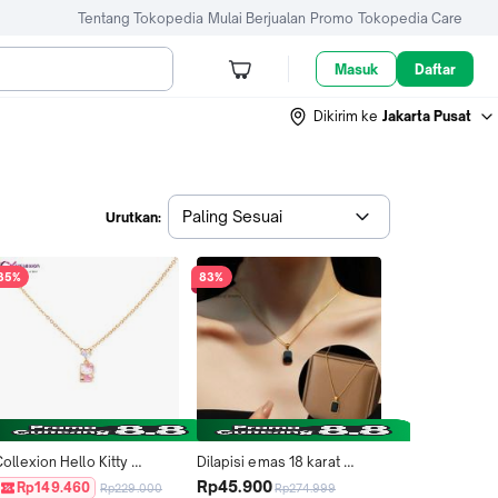
Tentang Tokopedia
Mulai Berjualan
Promo
Tokopedia Care
Masuk
Daftar
Dikirim ke
Jakarta Pusat
Paling Sesuai
Urutkan:
35%
83%
ollexion Hello Kitty 
Dilapisi emas 18 karat 
Strawberry Milkshake 
Kalung persegi hitam, baja 
Rp45.900
Rp149.460
Rp229.000
Rp274.999