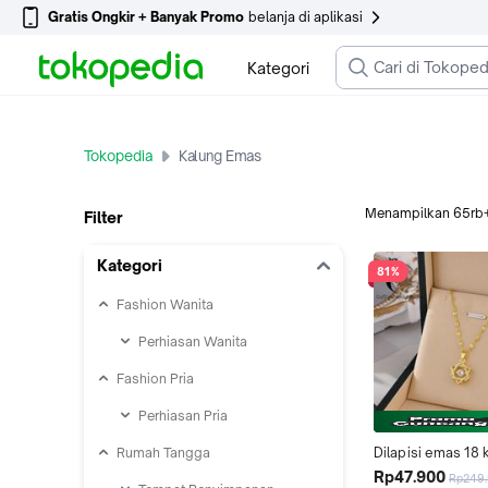
Gratis Ongkir + Banyak Promo
belanja di aplikasi
Kategori
Tokopedia
Kalung Emas
Menampilkan
65rb
Filter
Kategori
81%
Fashion Wanita
Perhiasan Wanita
Fashion Pria
Perhiasan Pria
Rumah Tangga
Dilapisi emas 18 k
Kalung heksagram
Rp47.900
Rp249