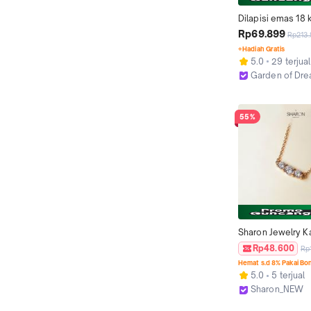
Dilapisi emas 18 k
Kalung dengan jep
Rp69.899
Rp213
lingkaran ganda, b
+Hadiah Gratis
titanium, tahan lun
5.0
29 terjual
Garden of Dr
Jakarta Barat
55%
Sharon Jewelry Ka
Wanita Lapis Emas
Rp48.600
Rp
Gold Plated Mewa
Hemat s.d 8% Pakai Bo
N2519 Rose Gold 
5.0
5 terjual
Steel
Sharon_NEW
Malang