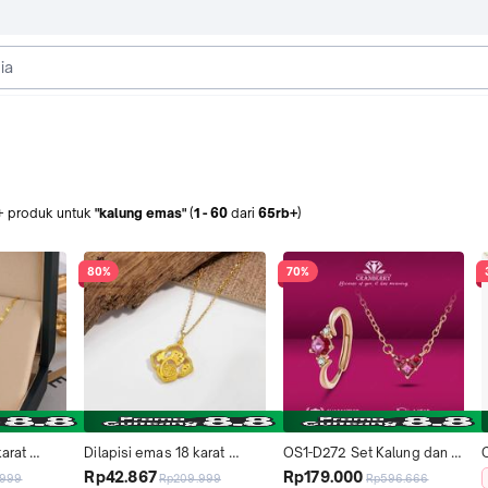
+
produk
untuk
"kalung emas"
(
1
-
60
dari
65rb+
)
80%
70%
arat 
Dilapisi emas 18 karat 
OS1-D272 Set Kalung dan 
C
 baja 
Lucky Clover Necklace, 
Cincin Wanita Cranberry 
Rp42.867
Rp179.000
.999
Rp209.999
Rp596.666