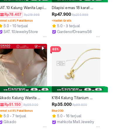
SAT.10 Kalung Wanita Lapis 
Dilapisi emas 18 karat 
mas 18K Anti Karat - Liontin 
Kalung dengan pinggang 
Rp47.900
Rp78.407
Rp219.998
Rp255.999
Bunga Kristal Zirconia SAT-
kecil, baja titanium, tidak 
emat s.d 8% Pakai Bonus
+Hadiah Gratis
FCA4185
kehilangan warna
5.0
10 terjual
5.0
3 terjual
SAT.10JewelryStore
GardenofDreamsS6
Kab. Tangerang
Jakarta Barat
65%
Gikado Kalung Wanita 
K184 Kalung Titanium 
Liontin Labu Emas 18K 
Premium Wanita Lapis 
Rp35.000
Rp51.150
Rp55.000
Rp99.800
Rantai Jumbai Titanium 
Emas 18 KGP
emat s.d 8% Pakai Bonus
Bisa COD
Steel
5.0
7 terjual
5.0
16 terjual
Gikado
mahkota Mall Jewelry
Bekasi
Jakarta Barat