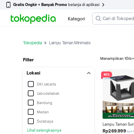
Gratis Ongkir + Banyak Promo
belanja di aplikasi
Kategori
Tokopedia
Lampu Taman Minimalis
Menampilkan
10rb
Filter
Lokasi
40%
DKI Jakarta
Jabodetabek
Bandung
Medan
Surabaya
Lampu Taman Sury
Minimalis Tahan Air
Lihat selengkapnya
Rp269.999
Rp4