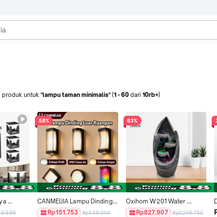
+
produk
untuk
"lampu taman minimalis"
(
1
-
60
dari
10rb+
)
58%
63%
a 
CANMEIJIA Lampu Dinding 
Oxihom W201 Water 
 IP67 / 
LED 2 Arah 12W Waterproof 
Fountain Ornament Articles 
Rp151.753
Rp827.907
49.998
Rp358.000
Rp2.249.750