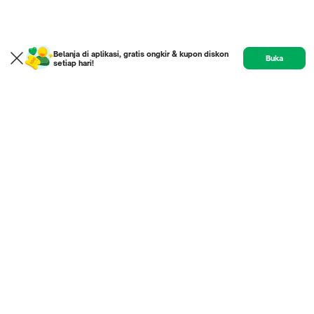
Belanja di aplikasi, gratis ongkir & kupon diskon
Buka
setiap hari!