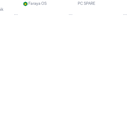
1151 DDR4 ATX Z370 
Faraya OS
PC SPARE
Mainboard 100% Tested OK 
Surabaya
Jakarta Pusat
ik
Fully Work Free Shipping