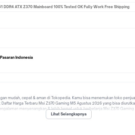
 DDR4 ATX Z370 Mainboard 100% Tested OK Fully Work Free Shipping
 Pasaran Indonesia
ngan mudah, cepat & aman di Tokopedia. Kamu bisa menemukan toko penjual
 Daftar Harga Terbaru Msi Z370 Gaming M5 Agustus 2026 yang bisa diurutkan
pengalaman menyenangkan & lebih hemat untuk berbelanja Msi Z370 Gaming 
Lihat Selengkapnya
0% dari berbagai bank di Indonesia hingga promo Msi Z370 Gaming M5 untuk p
opedia sekarang!