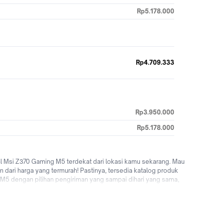
Rp5.178.000
Rp4.709.333
Rp3.950.000
Rp5.178.000
 Msi Z370 Gaming M5 terdekat dari lokasi kamu sekarang. Mau
 dari harga yang termurah! Pastinya, tersedia katalog produk
M5 dengan pilihan pengiriman yang sampai dihari yang sama,
engguna baru! Tunggu apalagi? Yuk jual & beli Msi Z370 Gaming