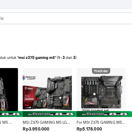
duk
untuk
"msi z370 gaming m5"
(
1
-
3
dari
3
)
PreOrder
 M5 
MSI Z370 GAMING M5 LGA 
For MSI Z370 GAMING M5 
FEE 
1151 COFFEELAKE
Motherboard 64GB LGA 
Rp3.950.000
Rp5.178.000