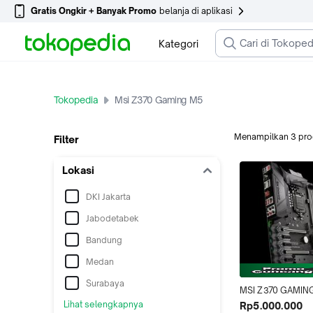
Gratis Ongkir + Banyak Promo
belanja di aplikasi
Kategori
Tokopedia
Msi Z370 Gaming M5
Menampilkan
3
pro
Filter
Lokasi
DKI Jakarta
Jabodetabek
Bandung
Medan
Surabaya
MSI Z370 GAMING
(SOCKET 1151 COF
Lihat selengkapnya
Rp5.000.000