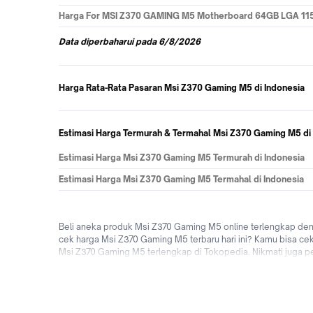
Harga
For MSI Z370 GAMING M5 Motherboard 64GB LGA 1151
Data
diperbaharui pada
6/8/2026
Harga Rata-Rata Pasaran Msi Z370 Gaming M5 di Indonesia
Estimasi Harga Termurah & Termahal Msi Z370 Gaming M5 di
Estimasi Harga Msi Z370 Gaming M5 Termurah di Indonesia
Estimasi Harga Msi Z370 Gaming M5 Termahal di Indonesia
Beli aneka produk Msi Z370 Gaming M5 online terlengkap de
cek harga Msi Z370 Gaming M5 terbaru hari ini? Kamu bisa cek
Msi Z370 Gaming M5 terlengkap di Tokopedia. Nikmati juga 
bebas ongkir, bisa bayar ditempat (COD), fitur bisa cicilan 
M5 online dengan mudah & cepat kapanpun dimanapun di Tok