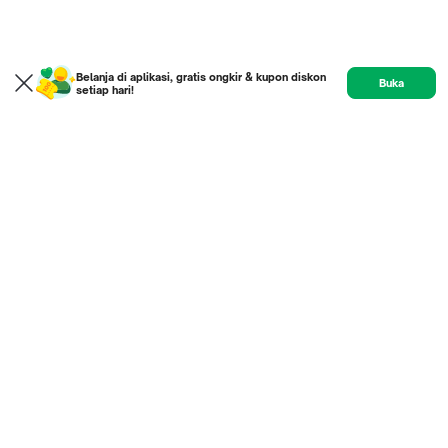
Belanja di aplikasi, gratis ongkir & kupon diskon
Buka
setiap hari!