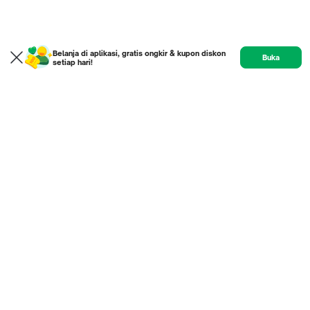
Belanja di aplikasi, gratis ongkir & kupon diskon
Buka
setiap hari!