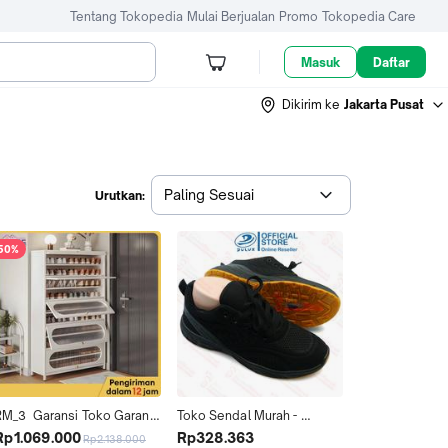
Tentang Tokopedia
Mulai Berjualan
Promo
Tokopedia Care
Masuk
Daftar
Dikirim ke
Jakarta Pusat
Paling Sesuai
Urutkan:
50%
RM_3  Garansi Toko Garansi 
Toko Sendal Murah - 
esmi, Ganti Rugi jika 
Sepatu Warna Hitam 32 - 
Rp1.069.000
Rp328.363
Rp2.138.000