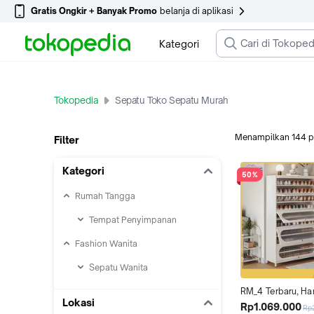
Gratis Ongkir + Banyak Promo
belanja di aplikasi
Kategori
Tokopedia
Sepatu Toko Sepatu Murah
Menampilkan
144
p
Filter
Kategori
50%
Rumah Tangga
Tempat Penyimpanan
Fashion Wanita
Sepatu Wanita
RM_4 Terbaru, Har
Lokasi
Garansi Toko Gara
Rp1.069.000
Rp