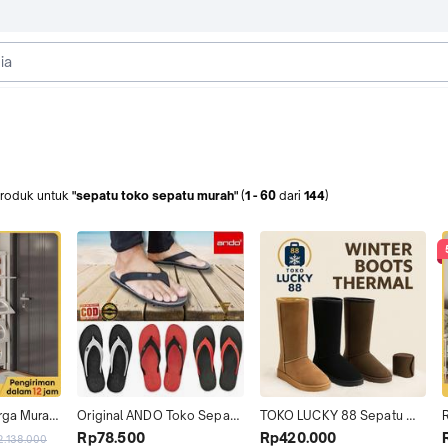
roduk
untuk
"sepatu toko sepatu murah"
(
1
-
60
dari
144
)
ga Murah, 
Original ANDO Toko Sepatu 
TOKO LUCKY 88 Sepatu 
nsi 
Grand GRANDSHOES Viral 
Boots UGG Long Winter 
R
Rp78.500
Rp420.000
2.138.000