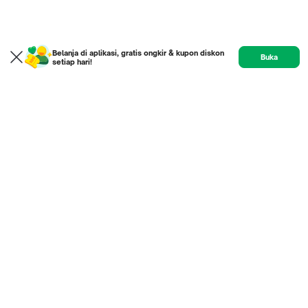
Belanja di aplikasi, gratis ongkir & kupon diskon
Buka
setiap hari!