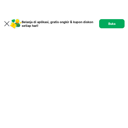
Belanja di aplikasi, gratis ongkir & kupon diskon
Buka
setiap hari!