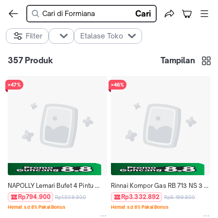
Cari
Filter
Etalase Toko
357
Produk
Tampilan
>47%
>46%
NAPOLLY Lemari Bufet 4 Pintu 
Rinnai Kompor Gas RB 713 NS 3 
MIDIFET 23" - 4.4 MOS | Lemari 
Tungku Kompor Tanam One Hand 
Rp794.900
Rp3.332.892
Rp1.509.800
Rp6.199.800
Dapur | Lemari Serbaguna | 
Ignition Garansi Resmi - FM
Hemat s.d 8% Pakai Bonus
Hemat s.d 8% Pakai Bonus
Cabinet Penyimpanan - DV