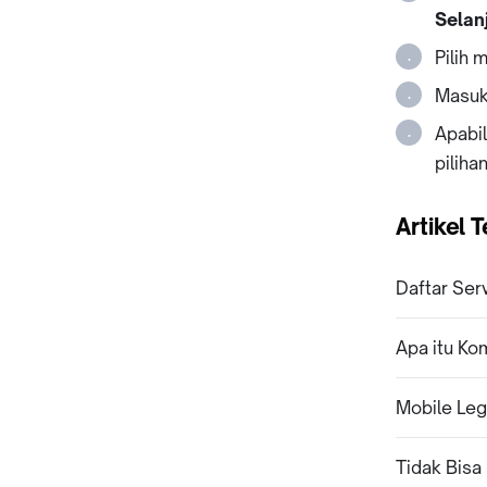
Selan
Pilih 
Masuka
Apabi
pilihan
Artikel T
Daftar Ser
Apa itu Ko
Mobile Le
Tidak Bis