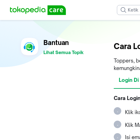
Bantuan
Cara L
Lihat Semua Topik
Toppers, b
kemungkina
Login Di
Cara Logi
Klik i
Klik 
Isi em