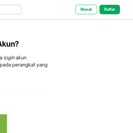
Masuk
Daftar
Akun?
sa
login
akun
i pada perangkat yang