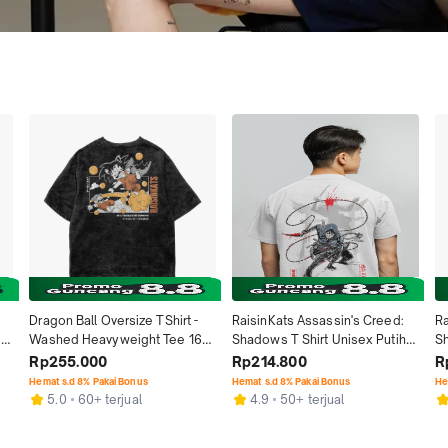
Dragon Ball Oversize TShirt - 
RaisinKats Assassin's Creed: 
Ra
 
Washed Heavyweight Tee 16S 
Shadows T Shirt Unisex Putih - 
Sh
a 
Hitam I RaisinKats by The Lazy 
Baju Kaos Sablon Tangan 
Ex
Rp255.000
Rp214.800
R
Monday
Pendek Reguler Fit Pria Wanita 
Pr
Hemat s.d 8% Pakai Bonus
Hemat s.d 8% Pakai Bonus
He
Bahan Nyaman Katun Combed 
2
5.0
60+ terjual
4.9
50+ terjual
24s