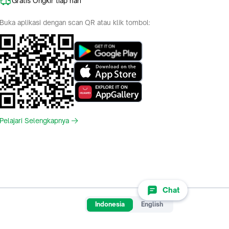
Gratis Ongkir tiap hari
Buka aplikasi dengan scan QR atau klik tombol:
Pelajari Selengkapnya
Chat
Indonesia
English