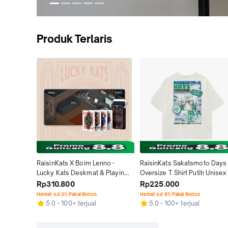
Produk Terlaris
RaisinKats X Boim Lenno - 
RaisinKats Sakatsmoto Days 
Lucky Kats Deskmat & Playing 
Oversize T Shirt Putih Unisex -
Card I Gaming Mousepad / 
Baju Kaos Tangan Pendek Pri
Rp310.800
Rp225.000
Desk Pad / Alas Laptop Meja 
Wanita Bahan Katun Combed 
Hemat s.d 3% Pakai Bonus
Hemat s.d 8% Pakai Bonus
Komputer / Waterproof 
24s Basic Tee Sablon Desain 
5.0
100+ terjual
5.0
100+ terjual
Mousepad Sticker Computer
FanArt Sakamoto Days