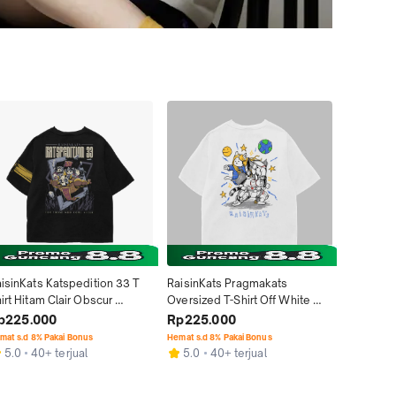
isinKats Katspedition 33 T 
RaisinKats Pragmakats 
RaisinKat
irt Hitam Clair Obscur 
Oversized T-Shirt Off White 
Oversize 
pedition 33 Parody - Kaos 
Pragmata Parody - Kaos Pria 
Kaos Gam
p225.000
Rp225.000
Rp225.
ia Wanita Cotton Combed 
Wanita Cotton Combed 24s 
Combed 2
mat s.d 8% Pakai Bonus
Hemat s.d 8% Pakai Bonus
Hemat s.d 8
4s
Broken White
2XL
5.0
40+ terjual
5.0
40+ terjual
5.0
3