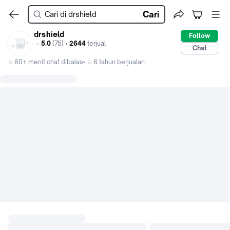
Cari
drshield
Follow
5.0
(75) •
2644
terjual
Chat
60+ menit chat dibalas
6 tahun berjualan