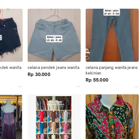
ndek wanita
celana pendek jeans wanita
celana panjang wanita jeans 
kekinian
Rp 30.000
Rp 55.000