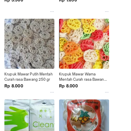
Krupuk Mawar Putih Mentah 
Krupuk Mawar Warna 
Curah rasa Bawang 250 gr
Mentah Curah rasa Bawang 
250 gr
Rp 8.000
Rp 8.000