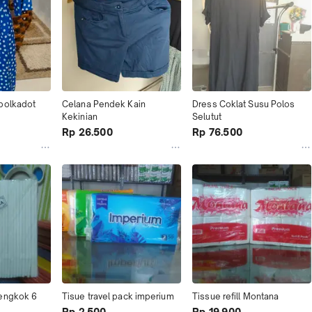
polkadot 
Celana Pendek Kain 
Dress Coklat Susu Polos 
Kekinian
Selutut
Rp 26.500
Rp 76.500
engkok 6 
Tisue travel pack imperium
Tissue refill Montana
Rp 2.500
Rp 19.900