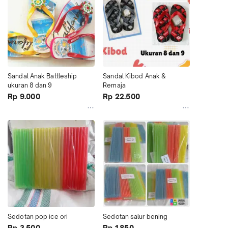
Sandal Anak Battleship 
Sandal Kibod Anak & 
ukuran 8 dan 9
Remaja
Rp 9.000
Rp 22.500
Sedotan pop ice ori
Sedotan salur bening
Rp 3.500
Rp 1.850