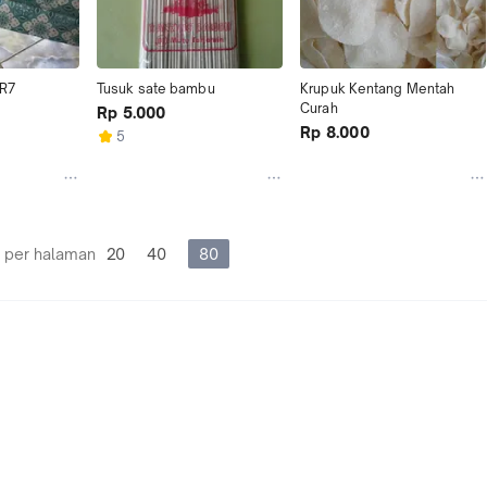
 R7
Tusuk sate bambu
Krupuk Kentang Mentah 
Curah
Rp 5.000
Rp 8.000
5
 per halaman
20
40
80