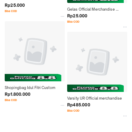
Merchandise Universitas Raharja
Rp25.000
Gelas Official Merchandise 
Bisa COD
Universitas Raharja
Rp25.000
Bisa COD
Shopingbag Idul Fitri Custom
Rp1.800.000
Varsity UR Official merchandise
Bisa COD
Rp485.000
Bisa COD