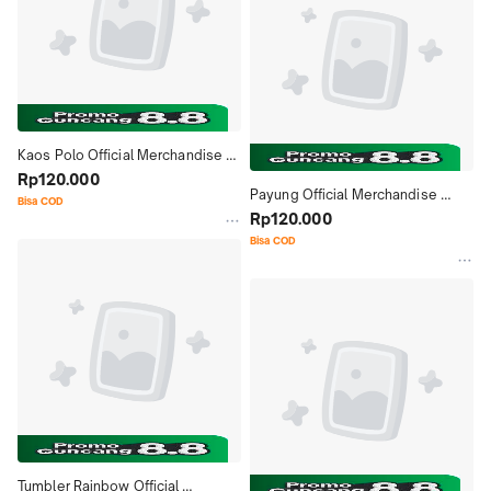
Kaos Polo Official Merchandise 
Universitas Raharja
Rp120.000
Payung Official Merchandise 
Bisa COD
Universitas Raharja
Rp120.000
Bisa COD
Tumbler Rainbow Official 