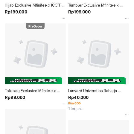
Hijab Exclusive Mfinitee x ICCIT 
Tumbler Exclusive Mfinitee x 
2025
Rp199.000
ICCIT 2025
Rp199.000
PreOrder
Totebag Exclusive Mfinitee x 
Lanyard Universitas Raharja 
ICCIT 2025
Rp99.000
official Merchandise
Rp40.000
Bisa COD
1 terjual