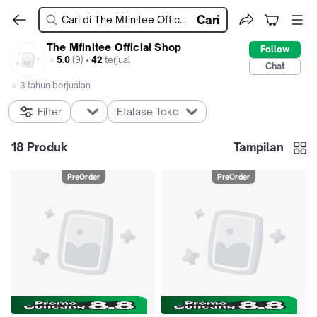
Cari
The Mfinitee Official Shop
Follow
5.0
(9) •
42
terjual
Chat
3 tahun berjualan
Filter
Etalase Toko
18
Produk
Tampilan
PreOrder
PreOrder